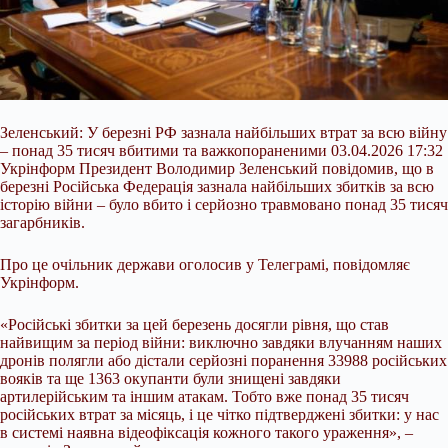
Зеленський: У березні РФ зазнала найбільших втрат за всю війну
– понад 35 тисяч вбитими та важкопораненими 03.04.2026 17:32
Укрінформ Президент Володимир Зеленський повідомив, що в
березні Російська Федерація зазнала найбільших збитків за всю
історію війни – було вбито і серйозно травмовано понад 35 тисяч
загарбників.
Про це очільник держави оголосив у Телеграмі, повідомляє
Укрінформ.
«Російські збитки за цей березень досягли рівня, що став
найвищим за період війни: виключно
завдяки влучанням наших
дронів полягли або дістали серйозні поранення 33988 російських
вояків та ще 1363 окупанти були знищені завдяки
артилерійським та іншим атакам. Тобто вже понад 35 тисяч
російських втрат за місяць, і це чітко підтверджені збитки: у нас
в системі наявна відеофіксація кожного такого ураження», –