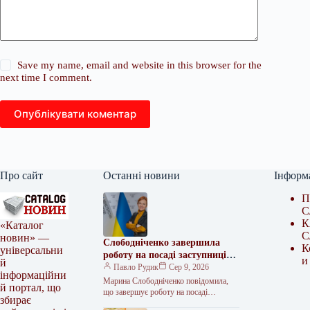
Save my name, email and website in this browser for the
next time I comment.
Опублікувати коментар
Про сайт
Останні новини
Інформ
П
С
К
«Каталог
С
новин» —
Слободніченко завершила
К
універсальни
роботу на посаді заступниці
и
й
міністра охорони здоров’я
Павло Рудик
Сер 9, 2026
інформаційни
Марина Слободніченко повідомила,
й портал, що
що завершує роботу на посаді
збирає
заступниці міністра охорони здоров’я