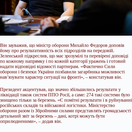
Він зауважив, що міністр оборони Михайло Федоров доповів
йому про результативність всіх підрозділів на передовій.
Зеленський підкреслив, що має зрозумілі та перевірені доповіді
по кожному напрямку і по кожній категорії уражень і готовий
надати відповідні відомості партнерам. «Фактично Сили
оборони і безпеки України позбавили загарбника можливості
нав’язувати характер ситуації на фронті», – констатував він.
Президент акцентував, що значно збільшились результати у
ліквідації також систем ППО Росії, а саме: 274 такі системи було
знищено тільки за березень. «Є помітні результати і в руйнуванні
російських складів та військової логістики. Міністерство
оборони разом із Збройними силами представлять громадськості
детальний звіт за березень – дані, котрі можуть бути
оприлюдненими», – додав він.