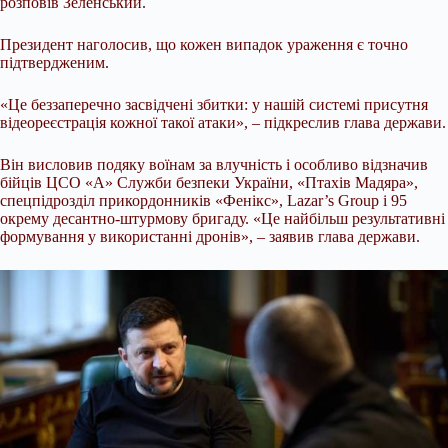
розповів Зеленський.
Президент наголосив, що кожен випадок ураження є точно
підтвердженим.
«Це беззаперечно засвідчені збитки: у нашій системі присутня
відеореєстрація кожної такої атаки», – підкреслив глава держави.
Він висловив подяку воїнам за влучність і особливо відзначив
бійців ЦСО «А» Служби безпеки України, «Птахів Мадяра»,
спецпідрозділ прикордонників «Фенікс», Lazar’s Group і 95
окрему десантно-штурмову бригаду. «Це найбільш результативні
формування у використанні дронів», – заявив глава держави.