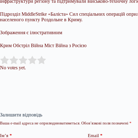
інфраструктури регіону та підтримували військово-технічну логіс
Підрозділ MiddleStrike «Баліста» Сил спеціальних операцій опр
населеного пункту Роздольне в Криму.
Зображення є ілюстративним
Крим Обстріл Війна Міст Війна з Росією
Submit Rating
Rate this item:
No votes yet.
Залишити відповідь
Ваша e-mail адреса не оприлюднюватиметься.
Обов’язкові поля позначені
*
Ім’я
*
Email
*