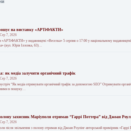
ни
прошує на виставку «АРТіФАКТИ»
Сер 7, 2026
и «АРТіФАКТИ» у видавництві «Веселка» 5 серпня о 17:00 у національному видавництві
ка» (вул. Юрія Іллєнка, 63)…
: як медіа залучити органічний трафік
Сер 7, 2026
-зустріч “Як медіа отримувати органічний трафік за допомогою SEO” Отримувати органі
ітними в пошуку…
 полону захисник Маріуполя отримав “Гаррі Поттера” від Джоан Роул
Сер 7, 2026
ля після звільнення з полону отримав від Джоан Роулінг авторський примірник «Гаррі 