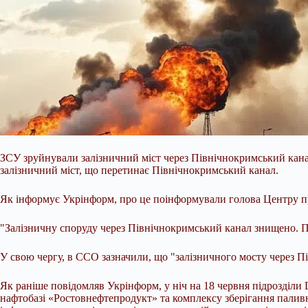
ЗСУ зруйнували залізничний міст через Північнокримський кана
залізничний міст, що перетинає Північнокримський канал.
Як інформує Укрінформ, про це поінформували голова Центру пр
"Залізничну споруду через Північнокримський канал знищено. П
У свою чергу, в ССО зазначили, що "залізничного мосту через П
Як раніше повідомляв Укрінформ, у ніч на 18 червня підрозділи 
нафтобазі «Ростовнефтепродукт» та комплексу зберігання паливн