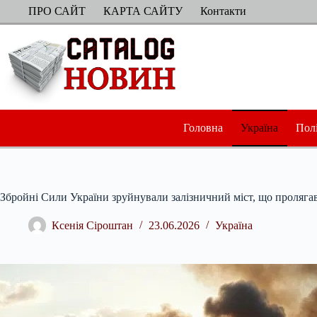
Перейти
ПРО САЙТ
КАРТА САЙТУ
Контакти
до
вмісту
Головна
Україна
Пол
Збройні Сили України зруйнували залізничний міст, що проляга
Ксенія Сіроштан
23.06.2026
Україна