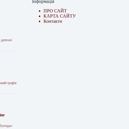
Інформація
ПРО САЙТ
КАРТА САЙТУ
Контакти
 дитячої
чний трафік
інг
Поттера»