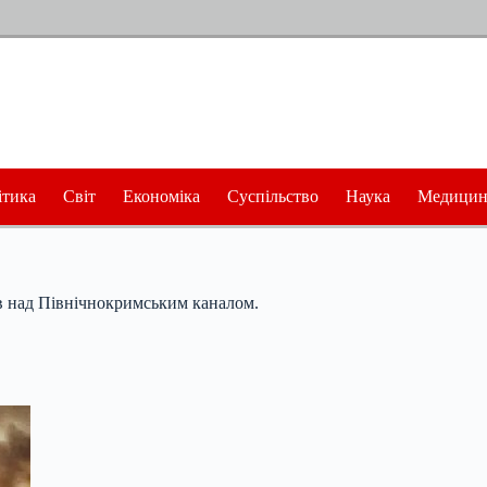
ітика
Світ
Економіка
Суспільство
Наука
Медицин
в над Північнокримським каналом.