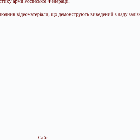
тику армії Російської Федерації.
илюднив відеоматеріали, що демонструють виведений з ладу залі
Сайт