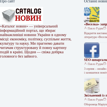
Про сайт
Останні нови
«Веселка» за
«Каталог новин» — універсальний
Павло Рудик
інформаційний портал, що збирає
Відкриття виставк
найважливіші новини України в одному
літератури «Весел
місці: економіку, політику, суспільне життя,
культуру та науку. Ми прагнемо давати
читачам структуровану й повну картину
подій в країні. Щодня — свіжа добірка
головного без зайвого.
SEO-шпаргалка
Павло Рудик
3 серпня – онлайн
і залишатися пом
Звільнений із
Павло Рудик
Оборонець Маріупо