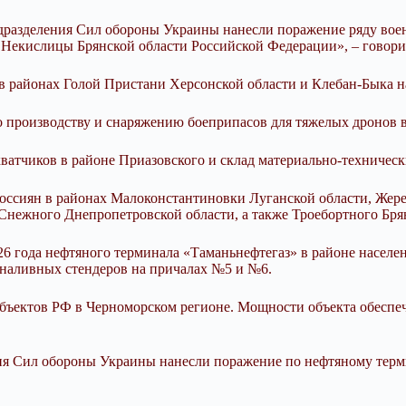
одразделения Сил обороны Украины нанесли поражение ряду вое
Некислицы Брянской области Российской Федерации», – говори
 районах Голой Пристани Херсонской области и Клебан-Быка н
о производству и снаряжению боеприпасов для тяжелых дронов в
ватчиков в районе Приазовского и склад материально-техническ
россиян в районах Малоконстантиновки Луганской области, Жер
 Снежного Днепропетровской области, а также Троебортного Бря
026 года нефтяного терминала «Таманьнефтегаз» в районе насел
 наливных стендеров на причалах №5 и №6.
бъектов РФ в Черноморском регионе. Мощности объекта обеспеч
ния Сил обороны Украины нанесли поражение по нефтяному терм