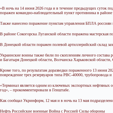
«В ночь на 14
июня 2026 года и в течение предыдущих суток п
поражен командно-наблюдательный пункт противника в районе 
Также нанесено поражение пунктам управления БПЛА россиян в
В районе Сокогорска Луганской области поражена мастерская п
В Донецкой области поражен полевой артиллерийский склад зах
Украинские воины также били по скоплениям личного состава 
и Багатыря Донецкой области, Волчанска Харьковской области,
Кроме того, по результатам доразведки пораженного 13 июня 2
повреждение трех резервуаров типа РВС-40000, трубопровода и
«Терминал является одним из ключевых экспортных нефтяных о
год», – прокомментировали в Генштабе.
Как сообщал Укринформ, 12 мая и в ночь на 13 мая подразделе
Нефть Российские военные Война с Россией Силы обороны