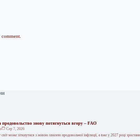
 I comment.
ни
на продовольство знову потягнуться вгору – FAO
ко
Сер 7, 2026
 світ може зіткнутися з новою хвилею продовольчої інфляції, а вже у 2027 році зростан