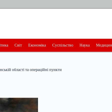
ітика
Світ
Економіка
Суспільство
Наука
Медицин
ській області та операційні пункти