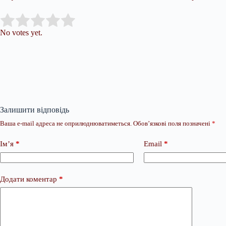
Submit Rating
Rate this item:
No votes yet.
Залишити відповідь
Ваша e-mail адреса не оприлюднюватиметься.
Обов’язкові поля позначені
*
Ім’я
*
Email
*
Додати коментар
*