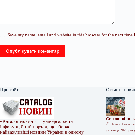
Save my name, email and website in this browser for the next time
Опублікувати коментар
Про сайт
Останні нови
Світові ціни 
«Каталог новин» — універсальний
Поліна Більчен
інформаційний портал, що збирає
До кінця 2026 року
найважливіші новини України в одному