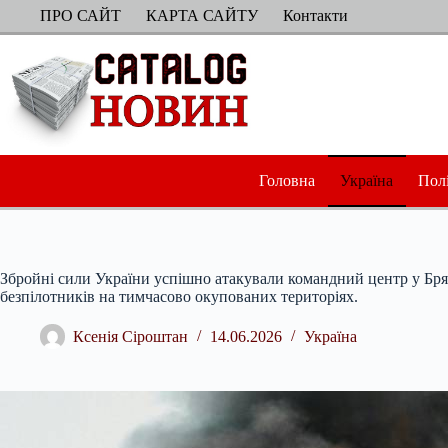
Перейти
ПРО САЙТ
КАРТА САЙТУ
Контакти
до
вмісту
Головна
Україна
Пол
Збройні сили України успішно атакували командний центр у Брян
безпілотників на тимчасово окупованих територіях.
Ксенія Сіроштан
14.06.2026
Україна