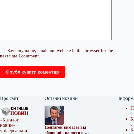
Save my name, email and website in this browser for the
next time I comment.
Опублікувати коментар
Про сайт
Останні новини
Інформ
П
С
К
«Каталог
С
новин» —
Пентагон вимагає від
К
універсальни
оборонців наростити