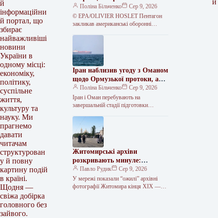
и
й
виробництво боєприпасів
Поліна Більченко
Сер 9, 2026
інформаційни
© EPA/OLIVIER HOSLET Пентагон
й портал, що
закликав американські оборонні
збирає
компанії якнайшвидше збільшити
найважливіші
виробництво та постачання зброї,
новини
зокрема боєприпасів, запаси яких
скоротилися
України в
одному місці:
Іран наблизив угоду з Оманом
економіку,
щодо Ормузької протоки, але
політику,
поставив нові умови
Поліна Більченко
Сер 9, 2026
суспільне
Іран і Оман перебувають на
життя,
завершальній стадії підготовки
культуру та
домовленостей щодо нового
науку. Ми
маршруту через Ормузьку протоку. За
прагнемо
попередньою схемою, судна мали…
давати
читачам
Житомирські архіви
структурован
розкривають минуле:
у й повну
унікальні фото покажуть
Павло Рудик
Сер 9, 2026
картину подій
незвідані сторінки міста
в країні.
У мережі показали “ожилі” архівні
фотографії Житомира кінця ХІХ —
Щодня —
першої третини ХХ століття На
свіжа добірка
YouTube-каналі “Історії Юри
головного без
Мартиновича” опублікували…
зайвого.