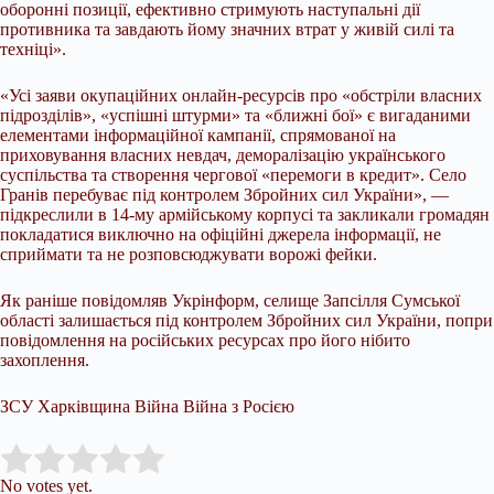
оборонні позиції, ефективно стримують наступальні дії
противника та завдають йому значних втрат у живій силі та
техніці».
«Усі заяви окупаційних онлайн-ресурсів про «обстріли власних
підрозділів», «успішні штурми» та «ближні бої» є вигаданими
елементами інформаційної кампанії, спрямованої на
приховування власних невдач, деморалізацію українського
суспільства та створення чергової «перемоги в кредит». Село
Гранів перебуває під контролем Збройних сил України», —
підкреслили в 14-му армійському корпусі та закликали громадян
покладатися виключно на офіційні джерела інформації, не
сприймати та не розповсюджувати ворожі фейки.
Як раніше повідомляв Укрінформ, селище Запсілля Сумської
області залишається під контролем Збройних сил України, попри
повідомлення на російських ресурсах про його нібито
захоплення.
ЗСУ Харківщина Війна Війна з Росією
Submit Rating
Rate this item:
No votes yet.