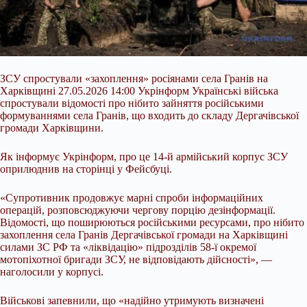
ЗСУ спростували «захоплення» росіянами села Гранів на
Харківщині 27.05.2026 14:00 Укрінформ Українські війська
спростували відомості про нібито зайняття російськими
формуваннями села Гранів, що входить до складу Дергачівської
громади Харківщини.
Як інформує Укрінформ, про це 14-й армійський корпус ЗСУ
оприлюднив на сторінці у Фейсбуці.
«Супротивник продовжує марні спроби інформаційних
операцій, розповсюджуючи чергову порцію дезінформації.
Відомості, що поширюються російськими ресурсами, про
нібито
захоплення села Гранів Дергачівської громади на Харківщині
силами ЗС РФ та «ліквідацію» підрозділів 58-ї окремої
мотопіхотної бригади ЗСУ, не відповідають дійсності», —
наголосили у корпусі.
Військові запевнили, що «надійно утримують визначені