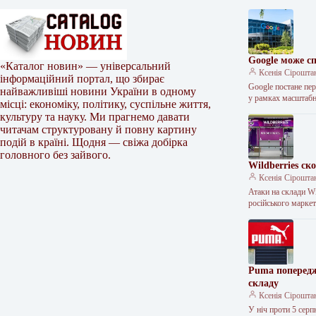
Google може с
«Каталог новин» — універсальний
Ксенія Сірошта
інформаційний портал, що збирає
Google постане пер
найважливіші новини України в одному
у рамках масшта
місці: економіку, політику, суспільне життя,
культуру та науку. Ми прагнемо давати
читачам структуровану й повну картину
подій в країні. Щодня — свіжа добірка
головного без зайвого.
Wildberries ск
Ксенія Сірошта
Атаки на склади Wi
російського маркет
Puma попередж
складу
Ксенія Сірошта
У ніч проти 5 сер