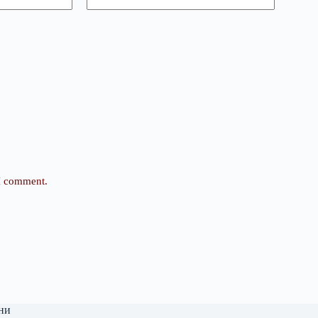
 I comment.
ни