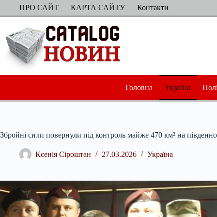
Перейти
ПРО САЙТ
КАРТА САЙТУ
Контакти
до
вмісту
Головна
Україна
Пол
Збройні сили повернули під контроль майже 470 км² на південн
Ксенія Сіроштан
27.03.2026
Україна