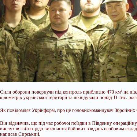
Сили оборони повернули під контроль приблизно 470 км² на півд
кілометрів української території та ліквідували понад 11 тис. рос
Як повідомляє Укрінформ, про це головнокомандувач Збройних 
Він відзначив, що під час робочої поїздки в Південну операційн
вислухав звіти щодо виконання бойових завдань особовим складо
написав Сирський.