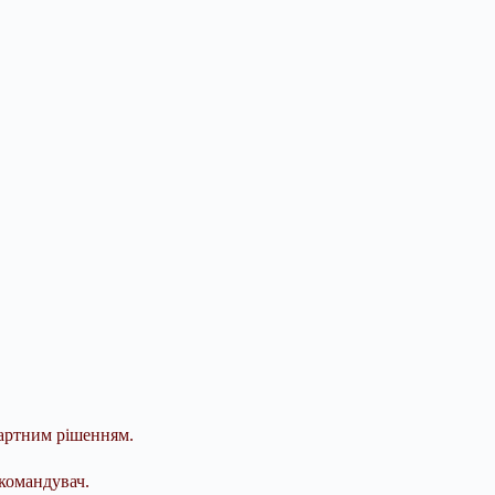
дартним рішенням.
окомандувач.