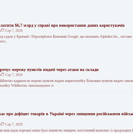
платити $6,7 млрд у справі про використання даних користувачів
н
Сер 7, 2026
ед судом у Британії / Depositphotos Компанія Google, що належить Alphabet Inc., постане
бного…
орочує мережу пунктів видачі через атаки на склади
н
Сер 7, 2026
ldberries вдарили по мережі пунктів видачі маркетплейсу Власники пунктів видачі замо
плейсу Wildberries зіштовхнулися зі
ає про дефіцит товарів в Україні через знищення російськими війсь
н
Сер 7, 2026
пня внаслідок ворожої атаки було повністю знищено логістичний комплекс із продукцією