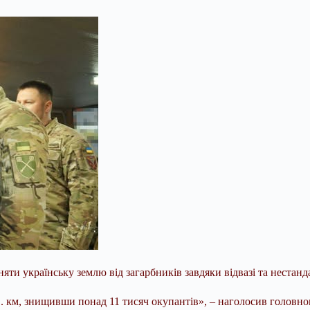
ти українську землю від загарбників завдяки відвазі та нестан
в. км, знищивши понад 11 тисяч окупантів», – наголосив головн