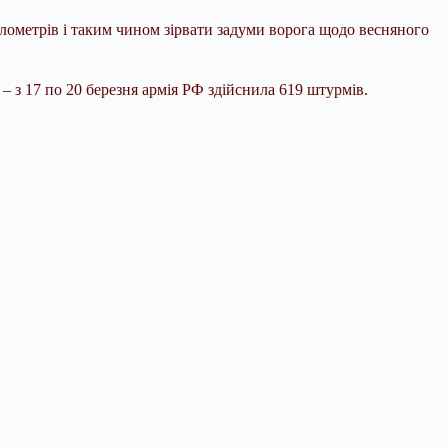
лометрів і таким чином зірвати задуми ворога щодо весняного
– з 17 по 20 березня армія РФ здійснила 619 штурмів.