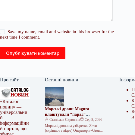
Save my name, email and website in this browser for the
next time I comment.
Опублікувати коментар
Про сайт
Останні новини
Інформ
П
С
К
«Каталог
С
новин» —
Морські дрони Magura
К
універсальни
влаштували “парад”
и
й
неподалік Ялти
Станіслав Скрипник
Сер 8, 2026
інформаційни
Морські дрони на узбережжі Ялти
й портал, що
(скріншот з відео) Оператори «Group
збирає