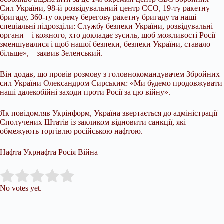
Сил України, 98-й розвідувальний центр ССО, 19-ту ракетну
бригаду, 360-ту окрему берегову ракетну бригаду та наші
спеціальні підрозділи: Службу безпеки України, розвідувальні
органи – і кожного, хто докладає зусиль, щоб можливості Росії
зменшувалися і щоб нашої безпеки, безпеки України, ставало
більше», – заявив Зеленський.
Він додав, що провів розмову з головнокомандувачем Збройних
сил України Олександром Сирським: «Ми будемо продовжувати
наші далекобійні заходи проти Росії за цю війну».
Як повідомляв Укрінформ, Україна звертається до адміністрації
Сполучених Штатів із закликом відновити санкції, які
обмежують торгівлю російською нафтою.
Нафта Укрнафта Росія Війна
Submit Rating
Rate this item:
No votes yet.