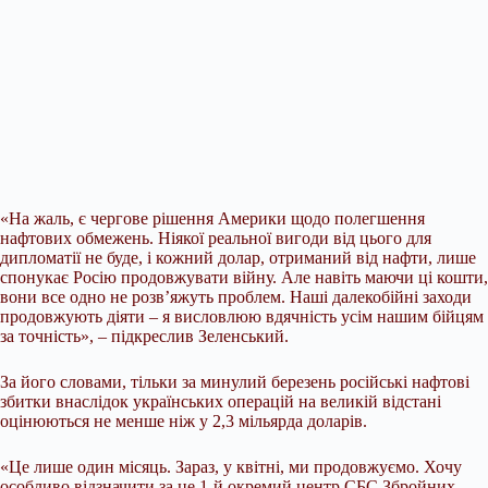
«На жаль, є чергове рішення Америки щодо полегшення
нафтових обмежень. Ніякої реальної вигоди від цього
для
дипломатії не буде, і кожний долар, отриманий від нафти, лише
спонукає Росію продовжувати війну. Але навіть маючи ці кошти,
вони все одно не розв’яжуть проблем. Наші далекобійні заходи
продовжують діяти – я висловлюю вдячність усім нашим бійцям
за точність», – підкреслив Зеленський.
За його словами, тільки за минулий березень російські нафтові
збитки внаслідок українських операцій на великій відстані
оцінюються не менше ніж у 2,3 мільярда доларів.
«Це лише один місяць. Зараз, у квітні, ми продовжуємо. Хочу
особливо відзначити за це 1-й окремий центр СБС Збройних