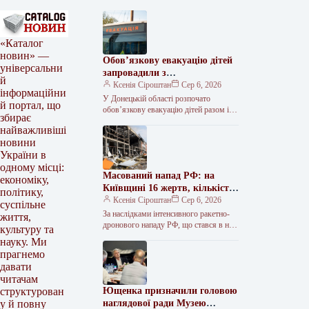
«Каталог
новин» —
Обов’язкову евакуацію дітей
універсальни
запровадили з
й
найнебезпечніших зон
Ксенія Сіроштан
Сер 6, 2026
інформаційни
Краматорська та двох сусідніх
У Донецькій області розпочато
й портал, що
селищ.
обов’язкову евакуацію дітей разом із
збирає
батьками з населених пунктів
найважливіші
Красноторка та Біленьке, а також
новини
найбільш вразливих…
України в
одному місці:
Масований напад РФ: на
економіку,
Київщині 16 жертв, кількість
політику,
поранених сягнула 36
Ксенія Сіроштан
Сер 6, 2026
суспільне
За наслідками інтенсивного ракетно-
життя,
дронового нападу РФ, що стався в ніч
культуру та
проти 5 серпня, на Київщині
науку. Ми
зафіксовано 36 поранених, 16 людей…
прагнемо
давати
читачам
Ющенка призначили головою
структурован
наглядової ради Музею
у й повну