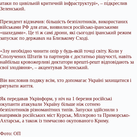
атаки по цивільній критичній інфраструктурі», – підкреслив
Зеленський.
Президент відзначив: більшість безпілотників, використаних
військами РФ для атак, виявилися російсько-іранськими
«шахедами». Це ті ж самі дрони, які сьогодні іранський режим
запускає по державах на Близькому Сході.
«Злу необхідно чинити опір у будь-якій точці світу. Коли у
Сполучених Штатів та партнерів є достатньо рішучості, навіть
найбільш кровожерливі диктатори врешті-решт відповідають за
свої злодіяння», – акцентував Зеленський.
Він висловив подяку всім, хто допомагає Україні захищатися і
рятувати життя.
Як передавав Укрінформ, у ніч на 1 березня російські
окупанти атакували Україну більше ніж сотнею
безпілотників різноманітних типів. Запуски здійснили з
напрямків російських міст Курськ, Міллєрово та Приморсько-
Ахтарськ, а також із тимчасово окупованого Криму.
Фото: ОП