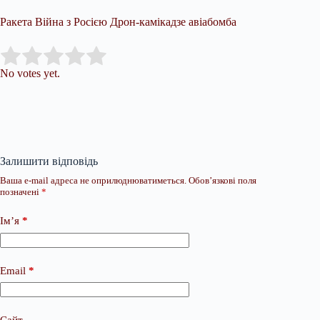
Ракета Війна з Росією Дрон-камікадзе авіабомба
Submit Rating
Rate this item:
No votes yet.
Залишити відповідь
Ваша e-mail адреса не оприлюднюватиметься.
Обов’язкові поля
позначені
*
Ім’я
*
Email
*