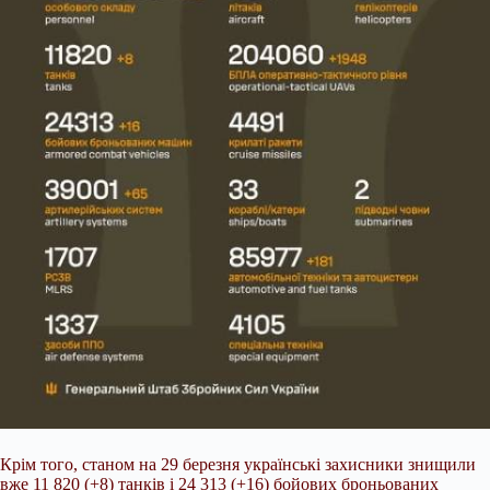
Крім того, станом на 29 березня українські захисники знищили
вже 11 820 (+8) танків і 24 313 (+16) бойових броньованих