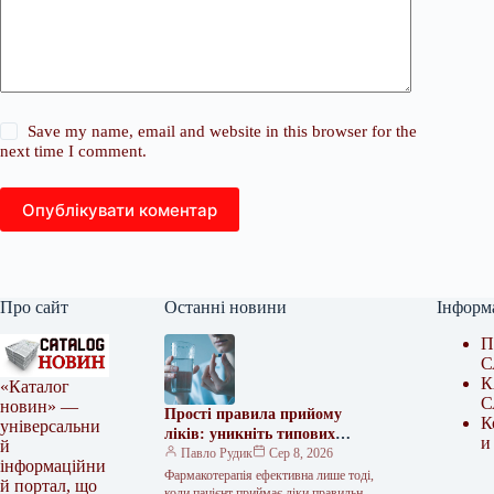
Save my name, email and website in this browser for the
next time I comment.
Опублікувати коментар
Про сайт
Останні новини
Інформ
П
С
К
«Каталог
С
новин» —
Прості правила прийому
К
універсальни
ліків: уникніть типових
и
й
помилок
Павло Рудик
Сер 8, 2026
інформаційни
Фармакотерапія ефективна лише тоді,
й портал, що
коли пацієнт приймає ліки правильно: