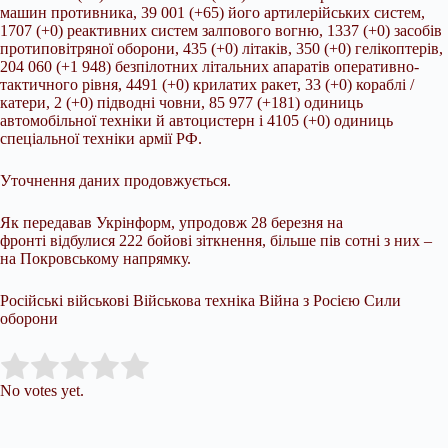
машин противника, 39 001 (+65) його
артилерійських систем,
1707 (+0) реактивних систем залпового вогню, 1337 (+0) засобів
протиповітряної оборони, 435 (+0) літаків, 350 (+0) гелікоптерів,
204 060 (+1 948) безпілотних літальних апаратів оперативно-
тактичного рівня, 4491 (+0) крилатих ракет, 33 (+0) кораблі /
катери, 2 (+0) підводні човни, 85 977 (+181) одиниць
автомобільної техніки й автоцистерн і 4105 (+0) одиниць
спеціальної техніки армії РФ.
Уточнення даних продовжується.
Як передавав Укрінформ, упродовж 28 березня на
фронті відбулися 222 бойові зіткнення, більше пів сотні з них –
на Покровському напрямку.
Російські військові Військова техніка Війна з Росією Сили
оборони
Submit Rating
Rate this item:
No votes yet.