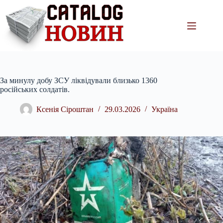
Перейти
до
вмісту
За минулу добу ЗСУ ліквідували близько 1360
російських солдатів.
Ксенія Сіроштан
29.03.2026
Україна