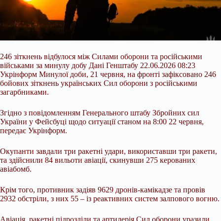
246 зіткнень відбулося між Силами оборони та російськими
військами за минулу добу Дані Генштабу 22.06.2026 08:23
Укрінформ Минулої доби, 21 червня, на фронті зафіксовано 246
бойових зіткнень українських Сил оборони з російськими
загарбниками.
Згідно з повідомленням Генерального штабу Збройних сил
України у Фейсбуці щодо ситуації станом на 8:00 22 червня,
передає Укрінформ.
Окупанти завдали три ракетні удари, використавши три ракети,
та здійснили 84 вильоти авіації, скинувши 275 керованих
авіабомб.
Крім того, противник задіяв 9629 дронів-камікадзе та провів
2932 обстріли, з них 55 – із реактивних систем залпового вогню.
Авіація, ракетні підрозділи та артилерія Сил оборони уразили