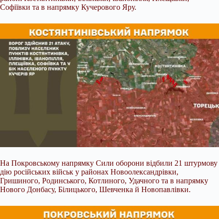
Софіївки та в напрямку Кучерового Яру.
На Покровському напрямку Сили оборони відбили 21 штурмову
дію російських військ у районах Новоолександрівки,
Гришиного, Родинського, Котлиного, Удачного та в напрямку
Нового Донбасу, Білицького, Шевченка й Новопавлівки.