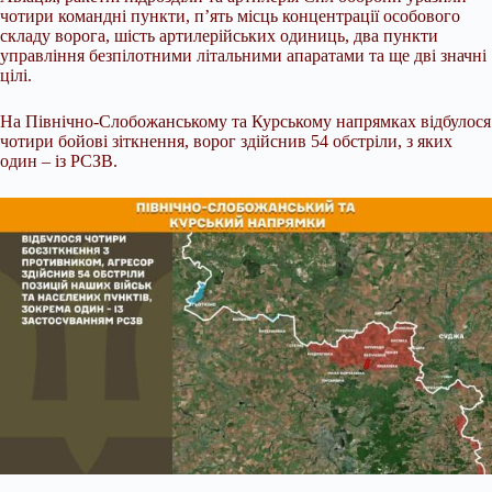
чотири командні пункти, п’ять місць концентрації особового
складу ворога, шість артилерійських одиниць, два пункти
управління безпілотними літальними апаратами та ще дві значні
цілі.
На Північно-Слобожанському та Курському напрямках відбулося
чотири бойові зіткнення, ворог здійснив 54 обстріли, з яких
один – із РСЗВ.