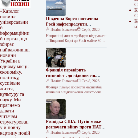
С
К
«Каталог
С
новин» —
Південна Корея постачила
К
універсальни
Росії нафтопродукти
и
й
наприкінці липня
Поліна Більченко
Сер 8, 2026
інформаційни
Наприкінці липня трейдери відправили
й портал, що
з Південної Кореї до Росії майже 30
збирає
тисяч тонн нафтопродуктів. Ймовірно,
найважливіші
йдеться про дизельне та авіаційне…
новини
України в
одному місці:
Франція перевірить
економіку,
готовність до відключень
політику,
світла
Поліна Більченко
Сер 8, 2026
суспільне
Франція планує провести масштабні
життя,
навчання з відключення електроенергії
культуру та
у 2027 році, щоб перевірити готовність
науку. Ми
країни до надзвичайних ситуацій. Як
прагнемо
повідомляє…
давати
читачам
Розвідка США: Путін може
структурован
розпочати війну проти НАТО
у й повну
вже під час агресії проти
Поліна Більченко
Сер 8, 2026
картину подій