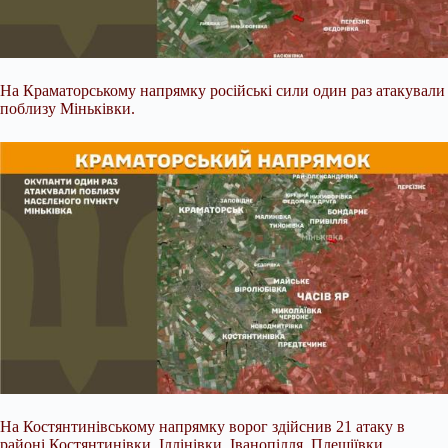
На Краматорському напрямку російські сили один раз атакували
поблизу Міньківки.
На Костянтинівському напрямку ворог здійснив 21 атаку в
районі Костянтинівки, Іллінівки, Іванопілля, Плещіївки,