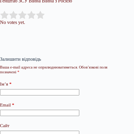
Генштаб ЗСУ Війна Війна з Росією
Submit Rating
Rate this item:
No votes yet.
Залишити відповідь
Ваша e-mail адреса не оприлюднюватиметься.
Обов’язкові поля
позначені
*
Ім’я
*
Email
*
Сайт