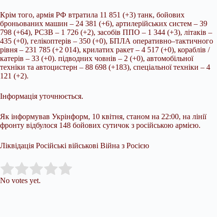
Крім того, армія РФ втратила 11 851
(+3) танк, бойових
броньованих машин – 24 381 (+6), артилерійських систем – 39
798 (+64), РСЗВ – 1 726 (+2), засобів ППО – 1 344 (+3), літаків –
435 (+0), гелікоптерів – 350 (+0), БПЛА оперативно–тактичного
рівня – 231 785 (+2 014), крилатих ракет – 4 517 (+0), кораблів /
катерів – 33 (+0). підводних човнів – 2 (+0), автомобільної
техніки та автоцистерн – 88 698 (+183), спеціальної техніки – 4
121 (+2).
Інформація уточнюється.
Як інформував Укрінформ, 10 квітня, станом на 22:00, на лінії
фронту відбулося 148 бойових сутичок з російською армією.
Ліквідація Російські військові Війна з Росією
Submit Rating
Rate this item:
No votes yet.