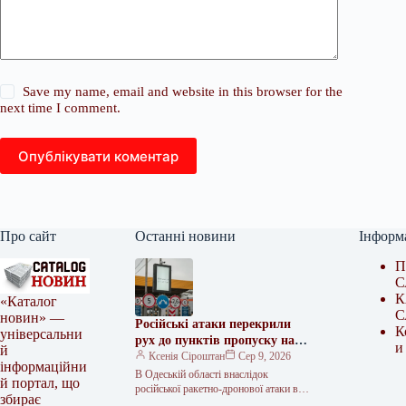
Save my name, email and website in this browser for the
next time I comment.
Опублікувати коментар
Про сайт
Останні новини
Інформ
П
С
К
«Каталог
С
новин» —
Російські атаки перекрили
К
універсальни
рух до пунктів пропуску на
и
й
кордоні з Молдовою
Ксенія Сіроштан
Сер 9, 2026
інформаційни
В Одеській області внаслідок
й портал, що
російської ракетно-дронової атаки в
збирає
ніч на неділю, 9 серпня, тимчасово