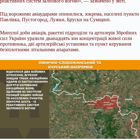
реактивних систем залпового вогню», — зазначено у звіті.
Під ворожими авіаударами опинилися, зокрема, населені пункти
Павлівка, Пустогород, Лужки, Бруски на Сумщині.
Минулої доби авіація, ракетні підрозділи та артилерія Збройних
сил України уразили дванадцять зон концентрації живої сили
противника, дві артилерійські установки та пункт керування
безпілотними літальними апаратами.