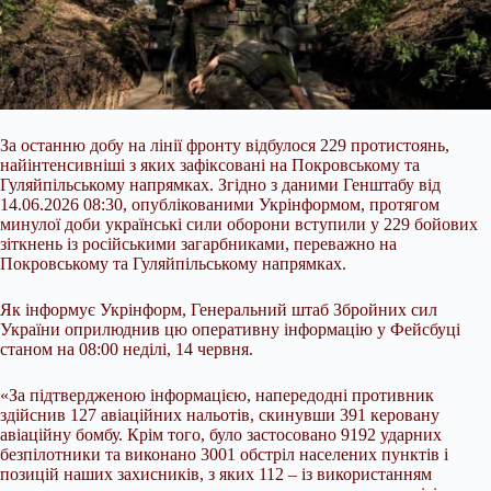
За останню добу на лінії фронту відбулося 229 протистоянь,
найінтенсивніші з яких зафіксовані на Покровському та
Гуляйпільському напрямках. Згідно з даними Генштабу від
14.06.2026 08:30, опублікованими Укрінформом, протягом
минулої доби українські сили оборони вступили у 229 бойових
зіткнень із російськими загарбниками, переважно на
Покровському та Гуляйпільському напрямках.
Як інформує Укрінформ, Генеральний штаб Збройних сил
України оприлюднив цю оперативну інформацію у Фейсбуці
станом на
08:00 неділі, 14 червня.
«За підтвердженою інформацією, напередодні противник
здійснив 127 авіаційних нальотів, скинувши 391 керовану
авіаційну бомбу. Крім того, було застосовано 9192 ударних
безпілотники та виконано 3001 обстріл населених пунктів і
позицій наших захисників, з яких 112 – із використанням