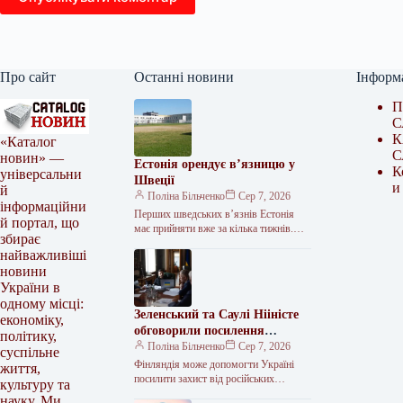
Про сайт
Останні новини
Інформ
П
С
К
«Каталог
С
новин» —
Естонія орендує в’язницю у
К
універсальни
Швеції
и
й
Поліна Більченко
Сер 7, 2026
інформаційни
Перших шведських в’язнів Естонія
й портал, що
має прийняти вже за кілька тижнів.
збирає
Естонія та Швеція підписали
найважливіші
меморандум про оренду Тартуської
новини
в’язниці. Документ…
України в
одному місці:
Зеленський та Саулі Нііністе
економіку,
обговорили посилення
політику,
української ППО та
Поліна Більченко
Сер 7, 2026
суспільне
постачання ракет
Фінляндія може допомогти Україні
життя,
посилити захист від російських
культуру та
балістичних атак. <img src="/wp-
науку. Ми