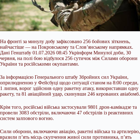
На фронті за минулу добу зафіксовано 256 бойових зіткнень,
найчастіше — на Покровському та Слов’янському напрямках.
Дані Генштабу 01.07.2026 08:45 Укрінформ Минулої доби, 30
червня, на полі бою відбулося 256 сутичок між Силами оборони
України та російськими окупантами.
За інформацією Генерального штабу Збройних сил України,
оприлюдненою у Фейсбуці щодо ситуації станом на 8:00 середи,
1 липня, ворог здійснив одну ракетну атаку, використавши одну
ракету, та 81 авіаційний удар, скинувши 246
керованих авіабомб.
Крім того, російські війська застосували 9801 дрон-камікадзе та
провели 3083 обстріли, включаючи 47 обстрілів із реактивних
систем залпового вогню.
Сили оборони, включаючи авіацію, ракетні війська та артилерію,
вразили п’ять місць скупчення живої сили противника, п’ять