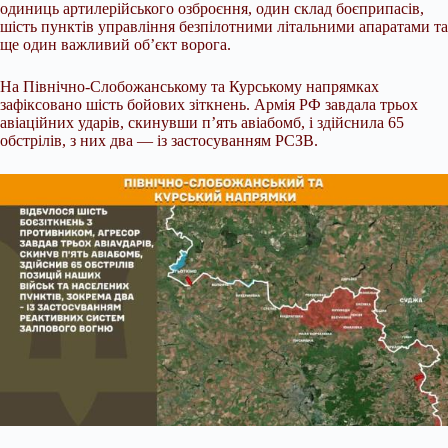
одиниць артилерійського озброєння, один склад боєприпасів,
шість пунктів управління безпілотними літальними апаратами та
ще один важливий об’єкт ворога.
На Північно-Слобожанському та Курському напрямках
зафіксовано шість бойових зіткнень. Армія РФ завдала трьох
авіаційних ударів, скинувши п’ять авіабомб, і здійснила 65
обстрілів, з них два — із застосуванням РСЗВ.