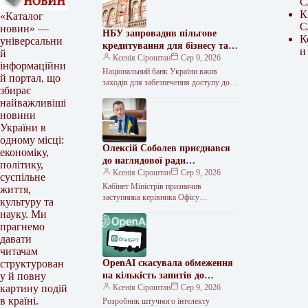
С
К
«Каталог
С
новин» —
НБУ запровадив пільгове
К
універсальни
кредитування для бізнесу та
и
й
аграріїв через російські атаки
Ксенія Сіроштан
Сер 9, 2026
інформаційни
Національний банк України вжив
й портал, що
заходів для забезпечення доступу до
збирає
фінансування підприємств, що
найважливіші
працюють у стратегічно важливих
новини
секторах економіки, зокрема в
України в
одному місці:
Олексій Соболев приєднався
економіку,
до наглядової ради
політику,
“Нафтогазу”
Ксенія Сіроштан
Сер 9, 2026
суспільне
Кабінет Міністрів призначив
життя,
заступника керівника Офісу
культуру та
Президента Олексія Соболева членом
науку. Ми
наглядової ради НАК “Нафтогаз
прагнемо
України” як представника держави.
давати
“Обрати членом
читачам
OpenAI скасувала обмеження
структурован
на кількість запитів до
у й повну
ChatGPT
Ксенія Сіроштан
Сер 9, 2026
картину подій
в країні.
Розробник штучного інтелекту