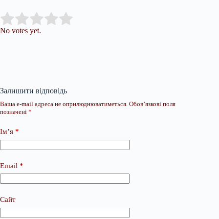
Submit Rating
Rate this item:
No votes yet.
Залишити відповідь
Ваша e-mail адреса не оприлюднюватиметься.
Обов’язкові поля
позначені
*
Ім’я
*
Email
*
Сайт