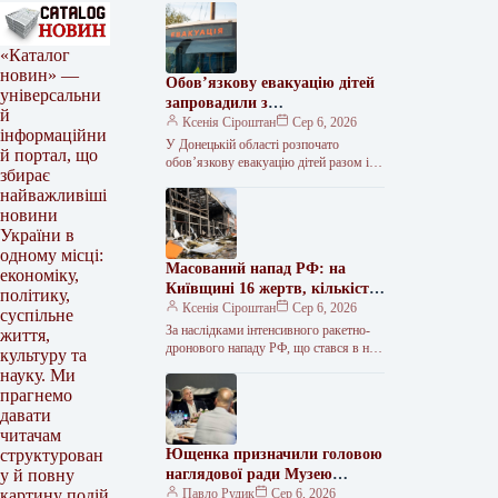
«Каталог
новин» —
Обов’язкову евакуацію дітей
універсальни
запровадили з
й
найнебезпечніших зон
Ксенія Сіроштан
Сер 6, 2026
інформаційни
Краматорська та двох сусідніх
У Донецькій області розпочато
й портал, що
селищ.
обов’язкову евакуацію дітей разом із
збирає
батьками з населених пунктів
найважливіші
Красноторка та Біленьке, а також
новини
найбільш вразливих…
України в
одному місці:
Масований напад РФ: на
економіку,
Київщині 16 жертв, кількість
політику,
поранених сягнула 36
Ксенія Сіроштан
Сер 6, 2026
суспільне
За наслідками інтенсивного ракетно-
життя,
дронового нападу РФ, що стався в ніч
культуру та
проти 5 серпня, на Київщині
науку. Ми
зафіксовано 36 поранених, 16 людей…
прагнемо
давати
читачам
Ющенка призначили головою
структурован
наглядової ради Музею
у й повну
Голодомору
Павло Рудик
Сер 6, 2026
картину подій