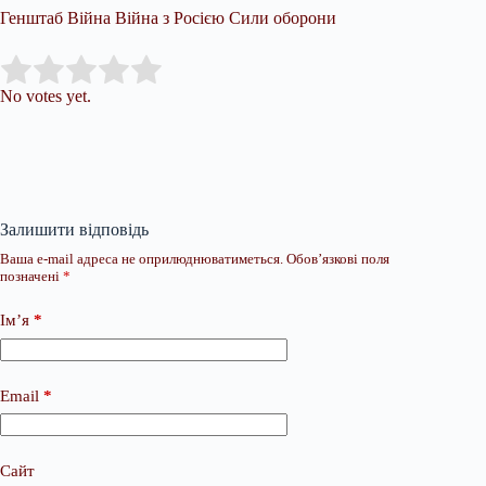
Генштаб Війна Війна з Росією Сили оборони
Submit Rating
Rate this item:
No votes yet.
Залишити відповідь
Ваша e-mail адреса не оприлюднюватиметься.
Обов’язкові поля
позначені
*
Ім’я
*
Email
*
Сайт