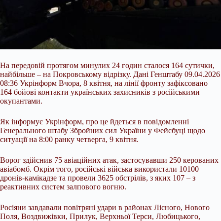
На передовій протягом минулих 24 годин сталося 164 сутички,
найбільше – на Покровському відрізку. Дані Генштабу 09.04.2026
08:36 Укрінформ Вчора, 8 квітня, на лінії фронту зафіксовано
164 бойові контакти українських захисників з російськими
окупантами.
Як інформує Укрінформ, про це йдеться в повідомленні
Генерального штабу Збройних сил України у Фейсбуці щодо
ситуації на 8:00 ранку четверга, 9 квітня.
Ворог здійснив 75 авіаційних атак, застосувавши 250 керованих
авіабомб. Окрім того, російські
війська використали 10100
дронів-камікадзе та провели 3625 обстрілів, з яких 107 – з
реактивних систем залпового вогню.
Росіяни завдавали повітряні удари в районах Лісного, Нового
Поля, Воздвижівки, Прилук, Верхньої Терси, Любицького,