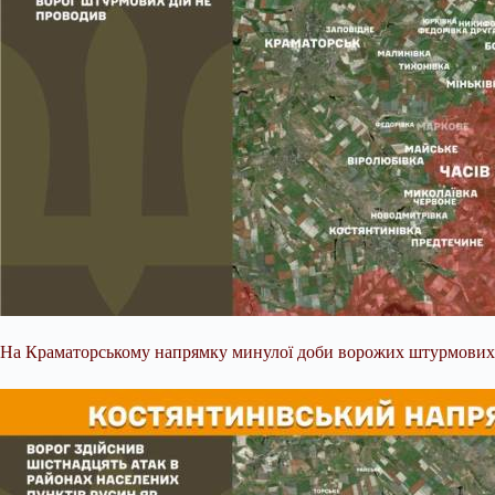
На Краматорському напрямку минулої доби ворожих штурмових д