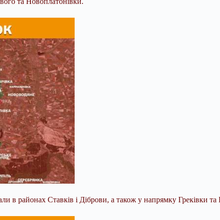
ового та Новоплатонівки.
али в районах Ставків і Діброви, а також у напрямку Греківки та