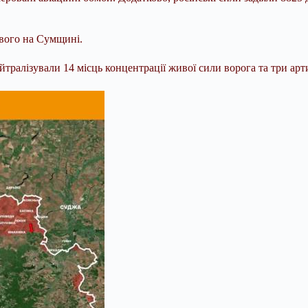
ового на Сумщині.
ейтралізували 14 місць концентрації живої сили ворога та три ар