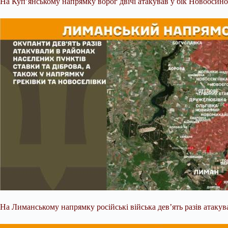
На Куп’янському напрямку ворог двічі атакував у бік Новоосин
На Лиманському напрямку російські війська дев’ять разів атакув