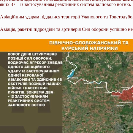
яких 37 – із застосуванням реактивних систем залпового вогню.
Авіаційним ударам піддалися території Уланового та Товстодуб
Авіація, ракетні підрозділи та артилерія Сил оборони успішно н