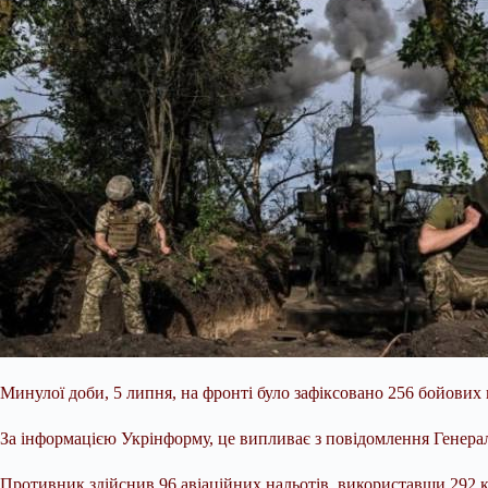
Минулої доби, 5 липня, на фронті було зафіксовано 256 бойови
За інформацією Укрінформу, це випливає з повідомлення Генерал
Противник здійснив 96 авіаційних
нальотів, використавши 292 ке