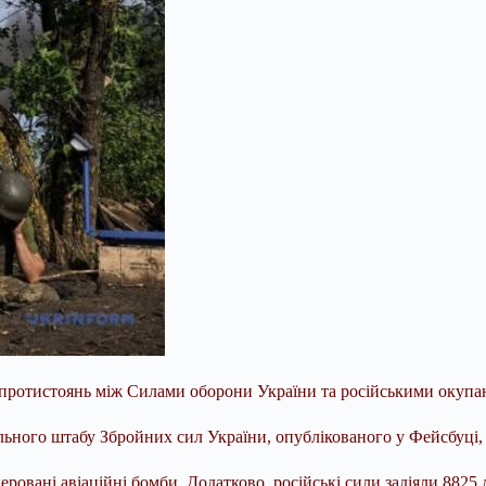
х протистоянь між Силами оборони України та російськими окупа
ьного штабу Збройних сил України, опублікованого у Фейсбуці, 
ровані авіаційні бомби. Додатково, російські сили задіяли 8825 