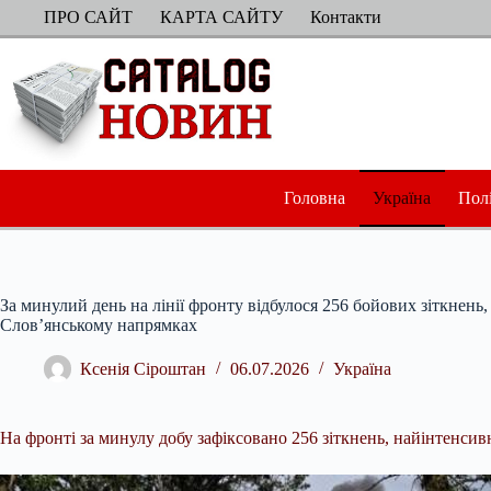
Перейти
ПРО САЙТ
КАРТА САЙТУ
Контакти
до
вмісту
Головна
Україна
Пол
За минулий день на лінії фронту відбулося 256 бойових зіткнень
Слов’янському напрямках
Ксенія Сіроштан
06.07.2026
Україна
На фронті за минулу добу зафіксовано 256 зіткнень, найінтенси