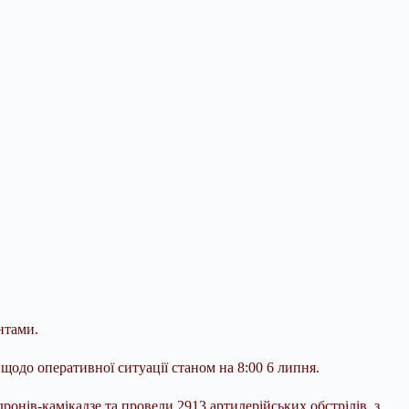
нтами.
щодо оперативної ситуації станом на 8:00 6 липня.
дронів-камікадзе та провели 2913 артилерійських обстрілів, з