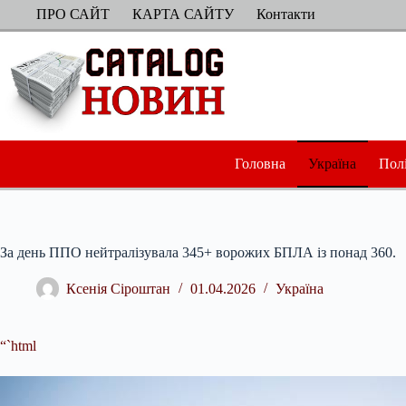
Перейти
ПРО САЙТ
КАРТА САЙТУ
Контакти
до
вмісту
Головна
Україна
Пол
За день ППО нейтралізувала 345+ ворожих БПЛА із понад 360.
Ксенія Сіроштан
01.04.2026
Україна
“`html