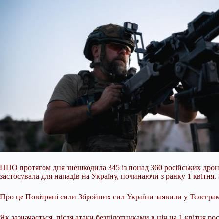
ППО протягом дня знешкодила 345 із понад 360 російських дроні
застосувала для нападів на Україну, починаючи з ранку 1 квітня
Про це Повітряні сили Збройних сил України заявили у Телегра
Як зазначається, після атаки безпілотниками в ніч на 1 квітня ро