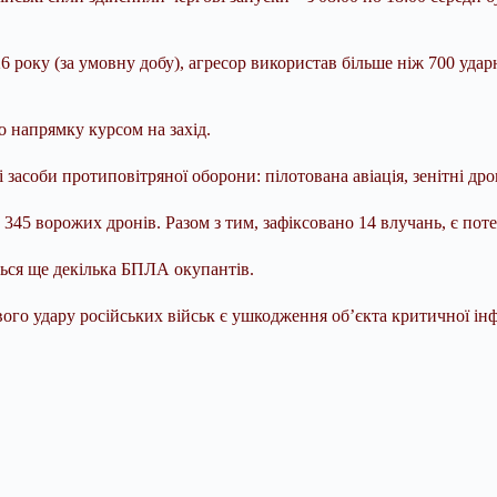
26 року (за умовну добу), агресор використав більше ніж 700 уда
о напрямку курсом на захід.
ві засоби протиповітряної оборони: пілотована авіація, зенітні д
345 ворожих дронів. Разом з тим, зафіксовано 14 влучань, є поте
ься ще декілька БПЛА окупантів.
ого удару російських військ є ушкодження об’єкта критичної ін