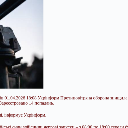
в 01.04.2026 18:08 Укрінформ Протиповітряна оборона знищила 34
. Зареєстровано 14 попадань.
мі, інформує Укрінформ.
сійські сили здійснили чергові запуски – з 08:00 по 18:00 середи 