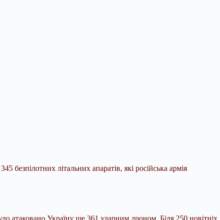
5 безпілотних літальних апаратів, які російська армія
було
атаковано Україну ще 361 ударним дроном. Біля 250 новітніх