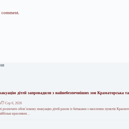
 I comment.
ни
вакуацію дітей запровадили з найнебезпечніших зон Краматорська та
.
н
Сер 6, 2026
і розпочато обов’язкову евакуацію дітей разом із батьками з населених пунктів Краснот
 найбільш вразливих…