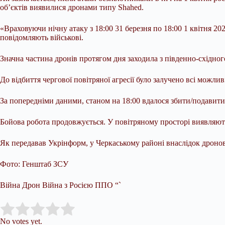
об’єктів виявилися дронами типу Shahed.
«Враховуючи нічну атаку з 18:00 31 березня по 18:00 1 квітня 20
повідомляють військові.
Значна частина дронів протягом дня заходила з південно-східног
До відбиття чергової повітряної агресії було залучено всі можли
За попередніми даними, станом на 18:00 вдалося збити/подавити 
Бойова робота продовжується. У повітряному просторі виявляют
Як передавав Укрінформ, у Черкаському районі внаслідок дронов
Фото: Генштаб ЗСУ
Війна Дрон Війна з Росією ППО “`
Submit Rating
Rate this item:
No votes yet.