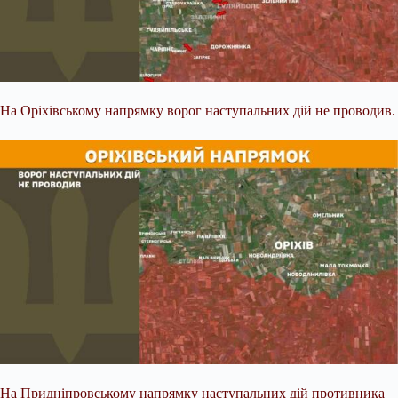
На Оріхівському напрямку ворог наступальних дій не проводив.
На Придніпровському напрямку наступальних дій противника