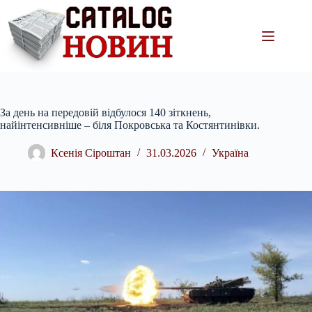
Перейти
до
вмісту
За день на передовій відбулося 140 зіткнень,
найінтенсивніше – біля Покровська та Костянтинівки.
Ксенія Сіроштан
31.03.2026
Україна