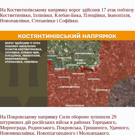
На Костянтинівському напрямку ворог здійснив 17 атак поблизу
Костянтинівки, Іллінівки, Клебан-Бика, Плещіївки, Іванопілля,
Новопавлівки, Степанівки і Софіївки.
На Покровському напрямку Сили оборони зупинили 29
штурмових дій російських військ в районах Торецького,
Мирнограда, Родинського, Покровська, Гришиного, Удачного,
Новомиколаївки, Новопідгородного і Молодецького.