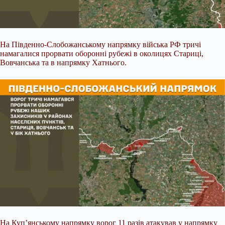
На Південно-Слобожанському напрямку війська РФ тричі
намагалися прорвати оборонні рубежі в околицях Стариці,
Вовчанська та в напрямку Хатнього.
На Куп’янському напрямку ворог 11 разів атакував у напрямку