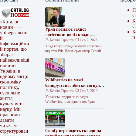
П
С
К
«Каталог
С
новин» —
Уряд посилює захист
К
універсальни
логістики: нові склади,
и
й
страхування та кредити від
Ксенія Сіроштан
Сер 7, 2026
інформаційни
атак РФ
Уряд готує заходи захисту логістики
й портал, що
від атак РФ. Прем’єр-міністр Сергій
збирає
Корецький провів термінову нараду з
найважливіші
представниками бізнесу, ритейлу та
новини
логістичних…
України в
одному місці:
Wildberries на межі
економіку,
банкрутства: збитки сягнули
політику,
200 млрд рублів
Ксенія Сіроштан
Сер 7, 2026
суспільне
Українські удари по складах
життя,
Wildberries, внаслідок яких було
культуру та
знищено щонайменше вісім
науку. Ми
логістичних хабів компанії, обвалили
прагнемо
бізнес-модель найбільшого російського
давати
читачам
Comfy переводить склади на
структурован