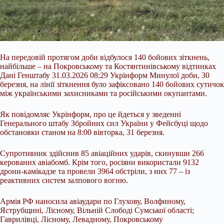
На передовій протягом доби відбулося 140 бойових зіткнень,
найбільше – на Покровському та Костянтинівському відтинках
Дані Генштабу 31.03.2026 08:29 Укрінформ Минулої доби, 30
березня, на лінії зіткнення було зафіксовано 140 бойових сутичок
між українськими захисниками та російськими окупантами.
Як повідомляє Укрінформ, про це йдеться у зведенні
Генерального штабу Збройних сил України у Фейсбуці щодо
обстановки станом на 8:00 вівторка, 31 березня.
Супротивник здійснив 85 авіаційних
ударів, скинувши 266
керованих авіабомб. Крім того, росіяни використали 9132
дрони-камікадзе та провели 3964 обстріли, з них 77 – із
реактивних систем залпового вогню.
Армія РФ наносила авіаудари по Глухову, Волфиному,
Яструбщині, Лісному, Вільній Слободі Сумської області;
Гаврилівці, Лісному, Левадному, Покровському