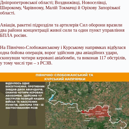
Дніпропетровської області; Воздвижівці, Новоселівці,
Широкому, Чарівному, Малій Токмачці й Оріхову Запорізької
області.
Авіація, ракетні підрозділи та артилерія Сил оборони вразили
два райони концентрації живої сили та один пункт управління
БПЛА росіян.
На Північно-Слобожанському і Курському напрямках відбулася
одна бойова операція, ворог здійснив два авіаційних удари,
скинувши чотири керовані авіабомби, та виконав 117 обстрілів,
у тому числі три – з РСЗВ.