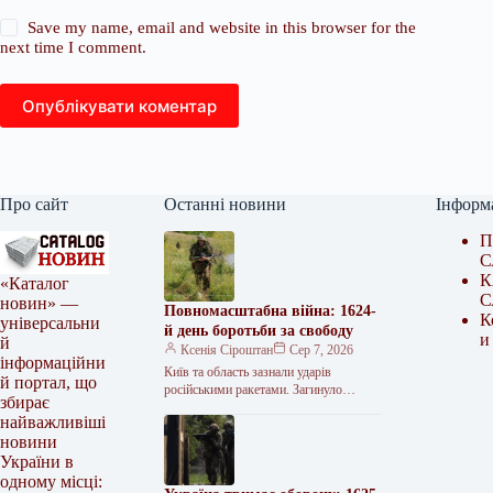
Save my name, email and website in this browser for the
next time I comment.
Опублікувати коментар
Про сайт
Останні новини
Інформ
П
С
К
«Каталог
С
новин» —
Повномасштабна війна: 1624-
К
універсальни
й день боротьби за свободу
и
й
Ксенія Сіроштан
Сер 7, 2026
інформаційни
Київ та область зазнали ударів
й портал, що
російськими ракетами. Загинуло
збирає
щонайменше 17 людей, десятки
найважливіші
отримали поранення. Атаковано
новини
цивільну інфраструктуру, зокрема
логістичні центри…
України в
одному місці: