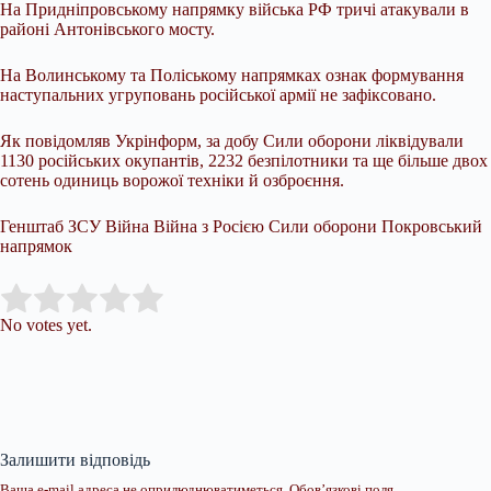
На Придніпровському напрямку війська РФ тричі атакували в
районі Антонівського мосту.
На Волинському та Поліському напрямках ознак формування
наступальних угруповань російської армії не зафіксовано.
Як повідомляв Укрінформ, за добу Сили оборони ліквідували
1130 російських окупантів, 2232 безпілотники та ще більше двох
сотень одиниць ворожої техніки й озброєння.
Генштаб ЗСУ Війна Війна з Росією Сили оборони Покровський
напрямок
Submit Rating
Rate this item:
No votes yet.
Залишити відповідь
Ваша e-mail адреса не оприлюднюватиметься.
Обов’язкові поля