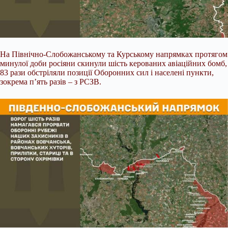
На Північно-Слобожанському та Курському напрямках протягом
минулої доби росіяни скинули шість керованих авіаційних бомб,
83 рази обстріляли позиції Оборонних сил і населені пункти,
зокрема п’ять разів – з РСЗВ.