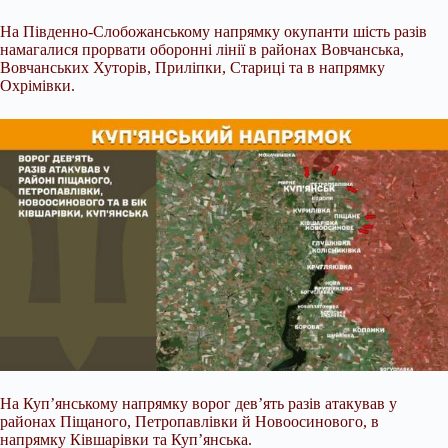
На Південно-Слобожанському напрямку окупанти шість разів
намагалися прорвати оборонні лінії в районах Вовчанська,
Вовчанських Хуторів, Приліпки, Стариці та в напрямку
Охрімівки.
На Куп’янському напрямку ворог дев’ять разів атакував у
районах Піщаного, Петропавлівки й Новоосинового, в
напрямку Ківшарівки та Куп’янська.