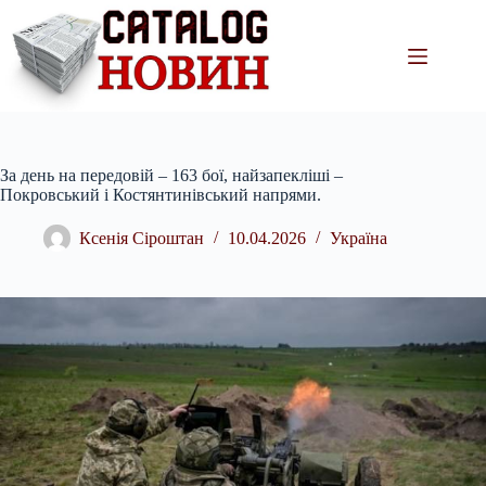
Перейти
до
вмісту
За день на передовій – 163 бої, найзапекліші –
Покровський і Костянтинівський напрями.
Ксенія Сіроштан
10.04.2026
Україна