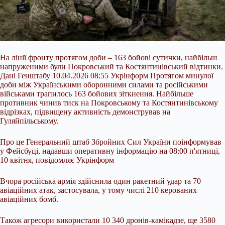
На лінії фронту протягом доби – 163 бойові сутички, найбільш
напруженими були Покровський та Костянтинівський відтинки.
Дані Генштабу 10.04.2026 08:55 Укрінформ Протягом минулої
доби між Українськими оборонними силами та російськими
військами трапилось 163 бойових зіткнення. Найбільше
противник чинив тиск на Покровському та Костянтинівському
відрізках, підвищену активність демонстрував на
Гуляйпільському.
Про це Генеральний штаб Збройних Сил України поінформував
у Фейсбуці, надавши
оперативну інформацію на 08:00 п'ятниці,
10 квітня, повідомляє Укрінформ
Вчора російська армія здійснила один ракетний удар та 70
авіаційних атак, застосувала, у тому числі 210 керованих
авіаційних бомб.
Також агресори використали 10 340 дронів-камікадзе, ще 3580