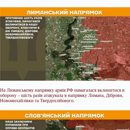
На Лиманському напрямку армія РФ намагалася вклинитися в
оборону – шість разів атакувала в напрямку Лимана, Діброви,
Новомихайлівки та Твердохлібового.