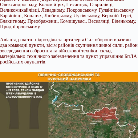
Олександрограду, Коломійцях, Писанцях, Гаврилівці,
Великомихайлівці, Левадному, Покровському, Гуляйпільському,
Барвінівці, Копанях, Любицькому, Лугівському, Верхній Терсі,
Блакитному, Преображенці, Комишувасі, Веселянці, Біленькому,
Придніпровському.
Авіація, ракетні підрозділи та артилерія Сил оборони вразили
два командні пункти, вісім районів скупчення живої сили, район
зосередження озброєння та військової техніки, склад
матеріально-технічного забезпечення та пункт управління БпЛА
російських окупантів.