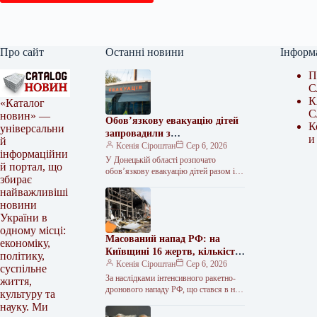
Про сайт
Останні новини
Інформ
П
С
К
«Каталог
С
новин» —
Обов’язкову евакуацію дітей
К
універсальни
запровадили з
и
й
найнебезпечніших зон
Ксенія Сіроштан
Сер 6, 2026
інформаційни
Краматорська та двох сусідніх
У Донецькій області розпочато
й портал, що
селищ.
обов’язкову евакуацію дітей разом із
збирає
батьками з населених пунктів
найважливіші
Красноторка та Біленьке, а також
новини
найбільш вразливих…
України в
одному місці:
Масований напад РФ: на
економіку,
Київщині 16 жертв, кількість
політику,
поранених сягнула 36
Ксенія Сіроштан
Сер 6, 2026
суспільне
За наслідками інтенсивного ракетно-
життя,
дронового нападу РФ, що стався в ніч
культуру та
проти 5 серпня, на Київщині
науку. Ми
зафіксовано 36 поранених, 16 людей…