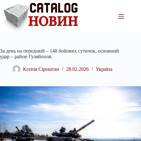
Перейти
до
вмісту
За день на передовій – 148 бойових сутичок, основний
удар – район Гуляйполя.
Ксенія Сіроштан
28.02.2026
Україна