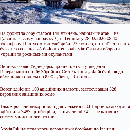
На фронті за добу сталося 148 зіткнень, найбільше атак – на
Гуляйпільському напрямку Дані Генштабу 28.02.2026 08:40
Укрінформ Протягом минулої доби, 27 лютого, на лінії зіткнення
було зафіксовано 148 бойових епізодів між Силами оборони
України та російськими окупантами.
Як повідомляє Укрінформ, про це йдеться у зведенні
Генерального штабу Збройних Сил України у Фейсбуці щодо
обстановки станом на 8:00 суботи, 28 лютого.
Ворог здійснив 103 авіаційних нальоти, застосувавши 328
керованих
авіаційних бомб.
Також росіяни використали для ураження 8681 дрон-камікадзе та
здійснили 3483 артобстріли, в тому числі 74 – з реактивних
систем множинного вогню.
Армія РФ нанесла удари керованими бомбами по Іванівці,