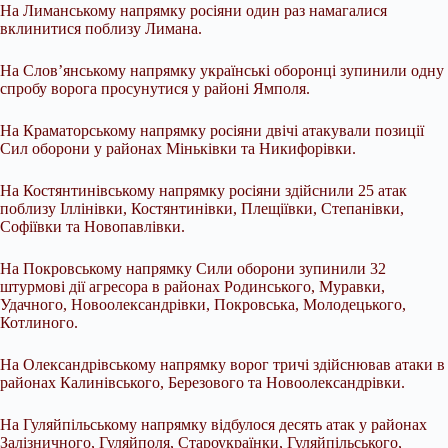
На Лиманському напрямку росіяни один раз намагалися
вклинитися поблизу Лимана.
На Слов’янському напрямку українські оборонці зупинили одну
спробу ворога просунутися у районі Ямполя.
На Краматорському напрямку росіяни двічі атакували позиції
Сил оборони у районах Міньківки та Никифорівки.
На Костянтинівському напрямку росіяни здійснили 25 атак
поблизу Іллінівки, Костянтинівки, Плещіївки, Степанівки,
Софіївки та Новопавлівки.
На Покровському напрямку Сили оборони зупинили 32
штурмові дії агресора в районах Родинського, Муравки,
Удачного, Новоолександрівки, Покровська, Молодецького,
Котлиного.
На Олександрівському напрямку ворог тричі здійснював атаки в
районах Калинівського, Березового та Новоолександрівки.
На Гуляйпільському напрямку відбулося десять атак у районах
Залізничного, Гуляйполя, Староукраїнки, Гуляйпільського,