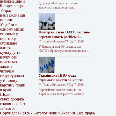
інформаційни
До кінця 2026 року світ може
й портал, що
зіткнутися з новою хвилею
збирає
продовольчої інфляції, а вже у 2027
найважливіші
році зростання цін на…
новини
України в
одному місці:
Повітряні сили НАТО частіше
економіку,
перехоплюють російські
політику,
літаки
Поліна Більченко
Сер 7, 2026
суспільне
У Командуванні Об’єднаних сил
життя,
НАТО в Брюнссумі повідомили, що
культуру та
кількість вильотів винищувачів
науку. Ми
Альянсу для перехоплення російських
прагнемо
військових літаків біля східного…
давати
читачам
Українська ППО може
структурован
отримати ракети за кошти
у й повну
кредиту ЄС
Поліна Більченко
Сер 7, 2026
картину подій
в країні.
Європейська комісія заявила, що
Україна може використати частину
Щодня —
коштів із кредиту ЄС обсягом 90
свіжа добірка
мільярдів євро для закупівлі ракет-
головного без
перехоплювачів у…
зайвого.
Copyright © 2026 - Каталог новин України. Все права