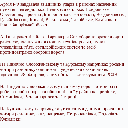
Армія РФ завдавала авіаційних ударів в районах населених
пунктів Підгаврилівка, Великомихайлівка, Покровське,
Орестопіль, Просяна Дніпропетровської області; Воздвижівська,
Гуляйпільське, Копані, Василівське, Таврійське, Кам’янка та
Рівне Запорізької області.
Авіація, ракетні війська і артилерія Сил оборони вразили один
район скупчення живої сили та техніки росіян, пункт
управління, п’ять артилерійських систем та засіб
протиповітряної оборони ворога.
На Північно-Слобожанському та Курському напрямках росіяни
чотири рази атакували позиції українських захисників,
здійснили 78 обстрілів, з них п’ять – із застосуванням РСЗВ.
На Південно-Слобожанському напрямку ворог чотири рази
робив спроби прорвати оборонні лінії у районах Приліпки,
Симинівки, Ветеринарного та Стариці.
На Куп’янському напрямку, за уточненими даними, противник
чотири рази атакував у напрямку Петропавлівки, Подолів та
Курилівки.