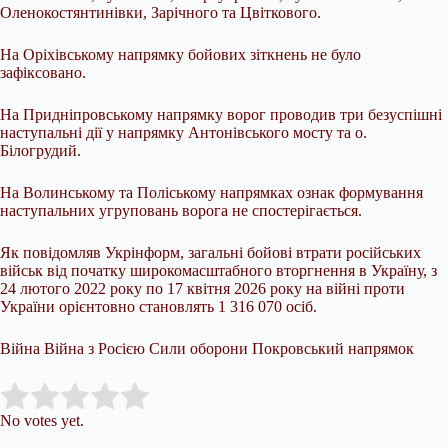
Оленокостянтинівки, Зарічного та Цвіткового.
На Оріхівському напрямку бойових зіткнень не було
зафіксовано.
На Придніпровському напрямку ворог проводив три безуспішні
наступальні дії у напрямку Антонівського мосту та о.
Білогрудий.
На Волинському та Поліському напрямках ознак формування
наступальних угруповань ворога не спостерігається.
Як повідомляв Укрінформ, загальні бойові втрати російських
військ від початку широкомасштабного вторгнення в Україну, з
24 лютого 2022 року по 17 квітня 2026 року на війні проти
України орієнтовно становлять 1 316 070 осіб.
Війна Війна з Росією Сили оборони Покровський напрямок
Submit Rating
Rate this item:
No votes yet.