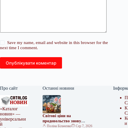
Save my name, email and website in this browser for the
next time I comment.
Опублікувати коментар
Про сайт
Останні новини
Інформ
П
С
К
«Каталог
С
новин» —
Світові ціни на
К
універсальни
продовольство знову
и
й
потягнуться вгору – FAO
Поліна Більченко
Сер 7, 2026