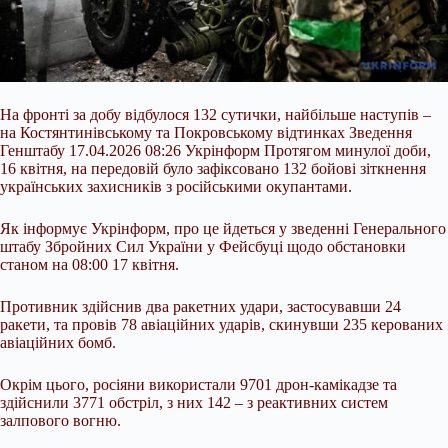
На фронті за добу відбулося 132 сутички, найбільше наступів –
на Костянтинівському та Покровському відтинках Зведення
Генштабу 17.04.2026 08:26 Укрінформ Протягом минулої доби,
16 квітня, на передовій було зафіксовано 132 бойові зіткнення
українських захисників з російськими окупантами.
Як інформує Укрінформ, про це йдеться у зведенні Генерального
штабу Збройних Сил України у Фейсбуці щодо обстановки
станом на 08:00 17 квітня.
Противник здійснив два ракетних удари, застосувавши 24
ракети, та
провів 78 авіаційних ударів, скинувши 235 керованих
авіаційних бомб.
Окрім цього, росіяни використали 9701 дрон-камікадзе та
здійснили 3771 обстріл, з них 142 – з реактивних систем
залпового вогню.