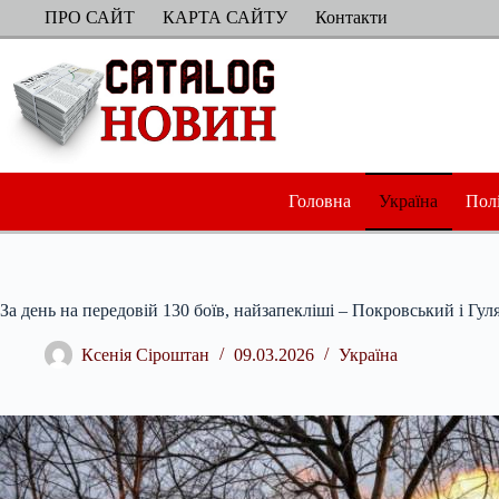
Перейти
ПРО САЙТ
КАРТА САЙТУ
Контакти
до
вмісту
Головна
Україна
Пол
За день на передовій 130 боїв, найзапекліші – Покровський і Гу
Ксенія Сіроштан
09.03.2026
Україна