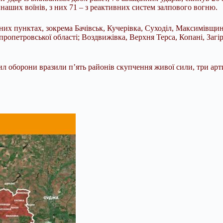
 наших воїнів, з них 71 – з реактивних систем залпового вогню.
их пунктах, зокрема Бачівськ, Кучерівка, Суходіл, Максимівщин
ропетровської області; Воздвижівка, Верхня Терса, Копані, Загір
Сил оборони вразили п’ять районів скупчення живої сили, три арт