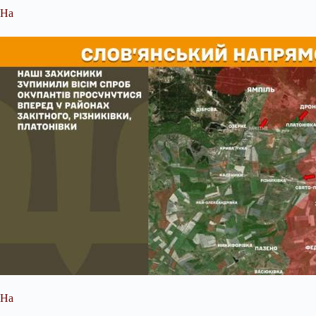
На
На