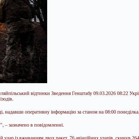
 Гуляйпільський відтинки Зведення Генштабу 09.03.2026 08:22 
зодів.
, надавши оперативну інформацію за станом на 08:00 понеділка,
", – зазначено в
повідомленні.
 удар із вживанням двох ракет, 76 авіаційних ударів, скинув 264