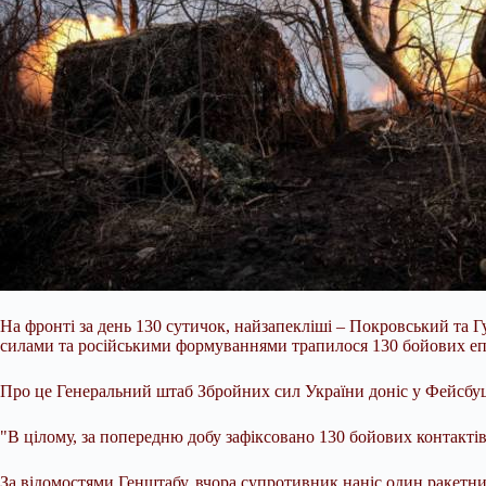
На фронті за день 130 сутичок, найзапекліші – Покровський та
силами та російськими формуваннями трапилося 130 бойових епі
Про це Генеральний штаб Збройних сил України доніс у Фейсбуці
"В цілому, за попередню добу зафіксовано 130 бойових контактів
За відомостями Генштабу, вчора супротивник наніс один ракетний