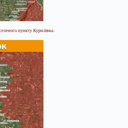
селеного пункту Курилівка.