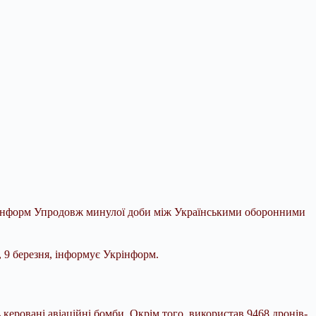
Укрінформ Упродовж минулої доби між Українськими оборонними
 9 березня, інформує Укрінформ.
 керовані авіаційні бомби. Окрім того, використав 9468 дронів-