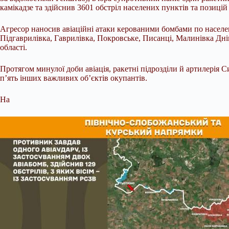
камікадзе та здійснив 3601 обстріл населених пунктів та позицій
Агресор наносив авіаційні атаки керованими бомбами по населен
Підгаврилівка, Гаврилівка, Покровське, Писанці, Малинівка Дніп
області.
Протягом минулої доби авіація, ракетні підрозділи й артилерія 
п’ять інших важливих об’єктів окупантів.
На