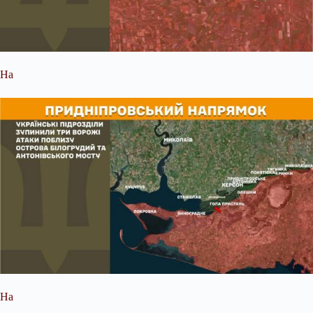
На
На