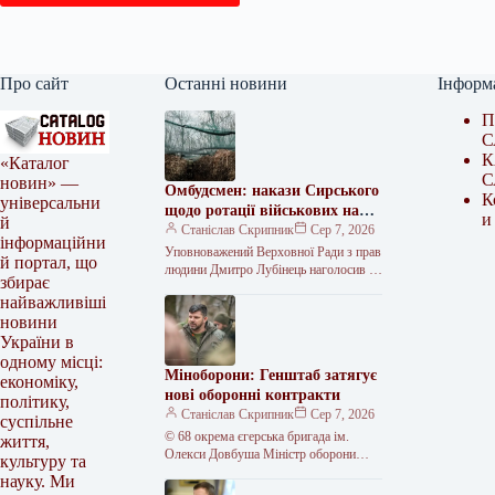
Про сайт
Останні новини
Інформ
П
С
К
«Каталог
С
новин» —
Омбудсмен: накази Сирського
К
універсальни
щодо ротації військових на
и
й
передовій не дотримуються
Станіслав Скрипник
Сер 7, 2026
інформаційни
Уповноважений Верховної Ради з прав
й портал, що
людини Дмитро Лубінець наголосив на
збирає
одній із найсерйозніших проблем у
найважливіші
Збройних Силах України: тривалості
новини
перебування…
України в
одному місці:
Міноборони: Генштаб затягує
економіку,
нові оборонні контракти
політику,
Станіслав Скрипник
Сер 7, 2026
суспільне
© 68 окрема єгерська бригада ім.
життя,
Олекси Довбуша Міністр оборони
культуру та
Михайло Федоров заявив, що Генштаб
науку. Ми
саботує запровадження нової системи