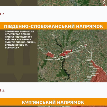
На
На