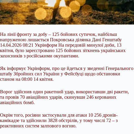
На лінії фронту за добу – 125 бойових сутичок, найбільш
напруженою лишається Покровська ділянка Дані Генштабу
14.04.2026 08:21 Укрінформ На передовій минулої доби, 13
квітня, було зареєстровано 125 бойових зіткнень українських
захисників з російськими окупантами.
Як інформує Укрінформ, про це йдеться у зведенні Генерального
штабу Збройних сил України у Фейсбуці щодо обстановки
станом на 08:00 14 квітня.
Ворог здійснив один ракетний удар, використавши дві ракети,
та провів 70 авіаційних ударів,
скинувши 246 керованих
авіаційних бомб.
Окрім того, росіяни застосували для атаки 10 256 дронів-
камікадзе та здійснили 3828 обстрілів, у тому числі 72 – з
реактивних систем залпового вогню.