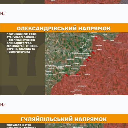
На
На