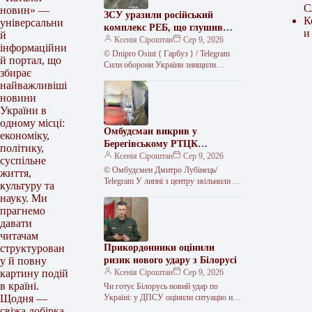
С
новин» —
ЗСУ уразили російський
К
універсальни
комплекс РЕБ, що глушив
и
й
Starlink
Ксенія Сіроштан
Сер 9, 2026
інформаційни
© Dnipro Osint ⟨ Гарбуз ⟩ / Telegram
й портал, що
Сили оборони України знищили
збирає
російський комплекс радіоелектронної
найважливіші
боротьби «Волна Купол Гарант» на…
новини
України в
одному місці:
Омбудсман викрив у
економіку,
Берегівському РТЦК
політику,
незаконне скасування
Ксенія Сіроштан
Сер 9, 2026
суспільне
відстрочок та утримання
© Омбудсмен Дмитро Лубінець/
життя,
громадян
Telegram У липні з центру звільнили 11
культуру та
людей, яких, за даними перевірки,
науку. Ми
утримували протиправно.
прагнемо
Представник омбудсмана…
давати
читачам
Прикордонники оцінили
структурован
ризик нового удару з Білорусі
у й повну
Ксенія Сіроштан
Сер 9, 2026
картину подій
в країні.
Чи готує Білорусь новий удар по
Україні: у ДПСУ оцінили ситуацію на
Щодня —
кордоні Прикордонники не бачать
свіжа добірка