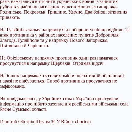
разів намагалися витіснити українських воїнів із зайнятих
рубежів у районах населених пунктів Новоолександрівка,
Родинське, Покровськ, Гришине, Удачне. Два бойові зіткнення
тривають.
На Гуляйпільському напрямку Сил оборони успішно відбили 12
атак противника у районах населених пунктів Добропілля,
Злагода, Гуляйполе та у напрямку Нового Запоріжжя,
Цвіткового й Чарівного.
На Оріхівському напрямку противник один раз намагався
просунутися в напрямку Щербаків. Отримав відсіч.
На інших напрямках суттєвих змін в оперативній обстановці
наразі не відбувається. Спроб противника просуватися не
зафіксовано.
Як повідомлялось, у Збройних силах України спростували
інформацію про нібито захоплення російськими військами села
Рясне Сумської області.
Генштаб Обстріл Штурм ЗСУ Війна з Росією