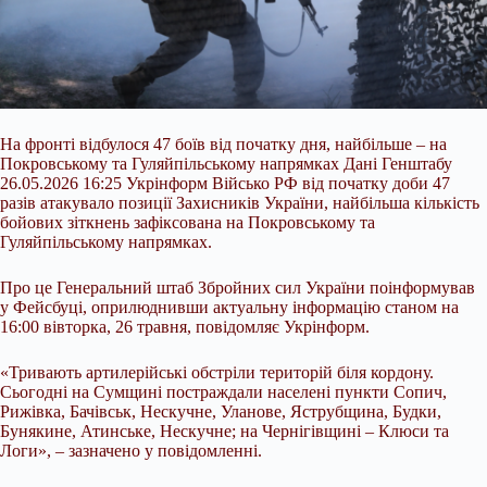
На фронті відбулося 47 боїв від початку дня, найбільше – на
Покровському та Гуляйпільському напрямках Дані Генштабу
26.05.2026 16:25 Укрінформ Військо РФ від початку доби 47
разів атакувало позиції Захисників України, найбільша кількість
бойових зіткнень зафіксована на Покровському та
Гуляйпільському напрямках.
Про це Генеральний штаб Збройних сил України поінформував
у Фейсбуці, оприлюднивши актуальну інформацію станом на
16:00 вівторка, 26 травня, повідомляє Укрінформ.
«Тривають
артилерійські обстріли територій біля кордону.
Сьогодні на Сумщині постраждали населені пункти Сопич,
Рижівка, Бачівськ, Нескучне, Уланове, Яструбщина, Будки,
Бунякине, Атинське, Нескучне; на Чернігівщині – Клюси та
Логи», – зазначено у повідомленні.