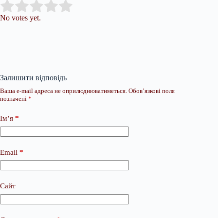
Submit Rating
Rate this item:
No votes yet.
Залишити відповідь
Ваша e-mail адреса не оприлюднюватиметься.
Обов’язкові поля
позначені
*
Ім’я
*
Email
*
Сайт