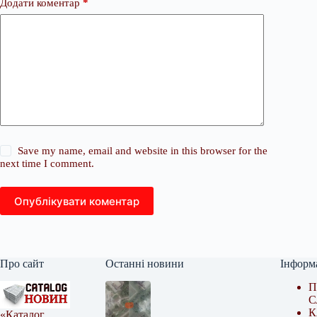
Додати коментар
*
Save my name, email and website in this browser for the
next time I comment.
Опублікувати коментар
Про сайт
Останні новини
Інформ
П
С
К
«Каталог