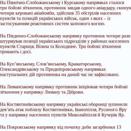
На Північно-Слобожанському і Курському напрямках сталося
три бойові зіткнення, противник завдав одного авіаудару, скинув
чотири керовані авіабомби, здійснив 35 обстрілів населених
пунктів та позицій українських військ, один з яких – із
застосуванням реактивних систем залпового вогню.
На Південно-Слобожанському напрямку противник чотири рази
штурмував позиції українських підрозділів у районах населених
пунктів Стариця, Вільча та Колодязне. Три бойові зіткнення
тривають і досі.
На Куп’янському, Слов’янському, Краматорському,
Олександрівському та Придніпровському напрямках
наступальних дій противника на даний час не зафіксовано.
На Лиманському напрямку противник ініціював чотири бойові
зіткнення у напрямку Лиману та Діброви.
На Костянтинівському напрямку українські оборонці зупинили
дев’ять атак поблизу Костянтинівки, Іванопілля, Русиного Яру
та у напрямку населених пунктів Миколайпілля й Кучерів Яр.
На Покровському напрямку від початку доби загарбники 13