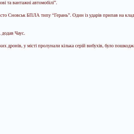
ві та вантажні автомобілі”.
істо Сновськ БПЛА типу “Герань”. Один із ударів припав на кла
 додав Чаус.
их дронів, у місті пролунали кілька серій вибухів, було пошкод