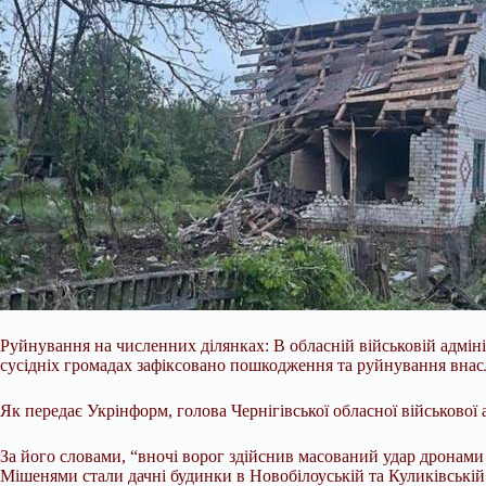
Руйнування на численних ділянках: В обласній військовій адміні
сусідніх громадах зафіксовано пошкодження та руйнування внасл
Як передає Укрінформ, голова Чернігівської обласної військової
За його словами, “вночі ворог здійснив масований удар дронами
Мішенями стали дачні будинки в Новобілоуській та Куликівській