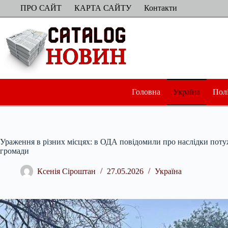
Перейти
ПРО САЙТ
КАРТА САЙТУ
Контакти
до
вмісту
Головна
Україна
Пол
Ураження в різних місцях: в ОДА повідомили про наслідки потуж
громади
Ксенія Сіроштан
27.05.2026
Україна