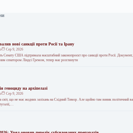
ни
лив нові санкції проти Росії та Ірану
ко
Сер 9, 2026
ть Сенату США підтримала масштабний законопроєкт про санкції проти Росії. Документ,
ним сенатором Ліндсі Гремом, тепер має розглянути
ія геноциду на архіпелазі
ко
Сер 9, 2026
а світ, що не має жодних зазіхань на Східний Тимор. Але щойно там виник політичний в
тугалії,…
2026: Уряд оновив перелік субсидованих препаратів