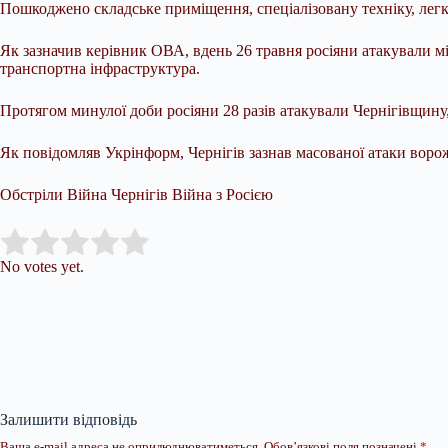
Пошкоджено складське приміщення, спеціалізовану техніку, легко
Як зазначив керівник ОВА, вдень 26 травня росіяни атакували м
транспортна інфраструктура.
Протягом минулої доби росіяни 28 разів атакували Чернігівщину,
Як повідомляв Укрінформ, Чернігів зазнав масованої атаки ворож
Обстріли Війна Чернігів Війна з Росією
Submit Rating
Rate this item:
No votes yet.
Залишити відповідь
Ваша e-mail адреса не оприлюднюватиметься.
Обов’язкові поля позначені
*