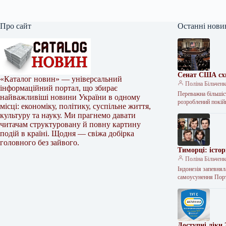
Про сайт
Останні нови
Сенат США схва
«Каталог новин» — універсальний
Поліна Більчен
інформаційний портал, що збирає
Переважна більшіс
найважливіші новини України в одному
розроблений покій
місці: економіку, політику, суспільне життя,
культуру та науку. Ми прагнемо давати
читачам структуровану й повну картину
подій в країні. Щодня — свіжа добірка
головного без зайвого.
Тиморці: істор
Поліна Більчен
Індонезія запевнял
самоусунення Пор
Доступні ліки 