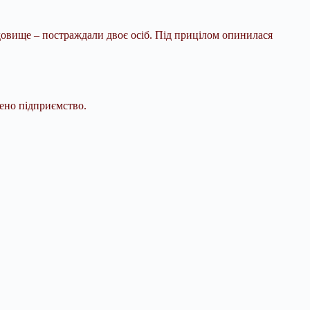
довище – постраждали двоє осіб. Під прицілом опинилася
жено підприємство.