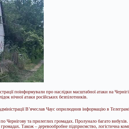
страції поінформували про наслідки масштабної атаки на Чернігі
ідок нічної атаки російських безпілотників.
 адміністрації В’ячеслав Чаус оприлюднив інформацію в Телеграмі
 по Чернігову та
прилеглих громадах. Пролунало багато вибухів. 
 громадах. Також – деревообробне підприємство, логістична комп