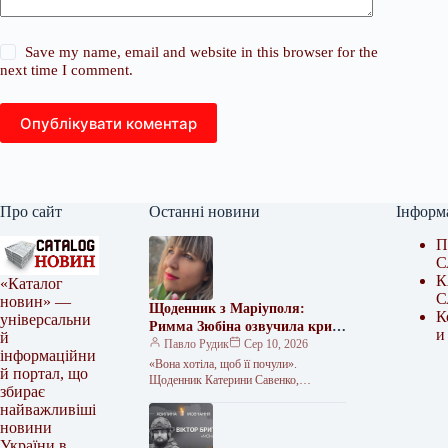
Save my name, email and website in this browser for the
next time I comment.
Опублікувати коментар
Про сайт
Останні новини
Інформ
П
С
К
«Каталог
С
новин» —
Щоденник з Маріуполя:
К
універсальни
Римма Зюбіна озвучила крик
и
й
душі Катерини Савенко
Павло Рудик
Сер 10, 2026
інформаційни
«Вона хотіла, щоб її почули».
й портал, що
Щоденник Катерини Савенко,
збирає
написаний під час облоги Маріуполя,
найважливіші
прозвучав голосом актриси Римми
новини
Зюбіної 5 серпня…
України в