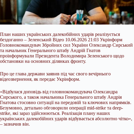
План наших українських далекобійних ударів реалізується
бездоганно – Зеленський Відео 10.06.2026 21:03 Укрінформ
Головнокомандувач Збройних сил України Олександр Сирський
та начальник Генерального штабу Андрій Гнатов
проінформували Президента Володимира Зеленського щодо
обстановки на основних ділянках фронту.
Про це глава держави заявив під час свого вечірнього
відеозвернення, як передає Укрінформ.
«Відбулася доповідь від головнокомандувача Олександра
Сирського, а також начальника
Генерального штабу Андрія
Гнатова стосовно ситуації на передовій та ключових напрямків.
Безумовно, детально обговорили операції mid-strike та deep-
strike, які зараз здійснюються. Реалізація плану наших
українських далекобійних ударів відбувається абсолютно чітко»,
– зазначив він.