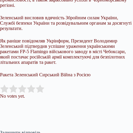
регіоні.
Зеленський висловив вдячність Збройним силам України,
Службі безпеки України та розвідувальним органам за досягнуті
результати.
Як раніше повідомляв Укрінформ, Президент Володимир
Зеленський підтвердив успішне ураження українськими
ракетами FP-5 Flamingo військового заводу в місті Чебоксари,
який постачає російській армії комплектуючі для безпілотних
літальних апаратів та ракет.
Ракета Зеленський Сирський Війна з Росією
Submit Rating
Rate this item:
No votes yet.
Залишити відповідь