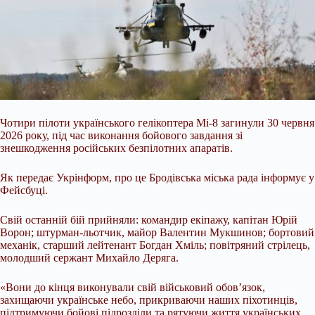
Чотири пілоти українського гелікоптера Мі-8 загинули 30 червня
2026 року, під час виконання бойового завдання зі
знешкодження російських безпілотних апаратів.
Як передає Укрінформ, про це Бродівська міська рада інформує у
Фейсбуці.
Свій останній бій прийняли: командир екіпажу, капітан Юрій
Ворон; штурман-льотчик, майор Валентин Мукшинов; бортовий
механік, старший лейтенант
Богдан Хміль; повітряний стрілець,
молодший сержант Михайло Деряга.
«Вони до кінця виконували свій військовий обов’язок,
захищаючи українське небо, прикриваючи наших піхотинців,
підтримуючи бойові підрозділи та рятуючи життя українських