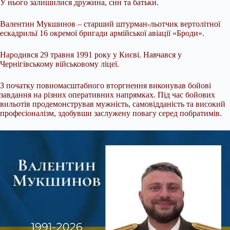
У нього залишилися дружина, син та батьки.
Валентин Мукшинов – старший штурман-льотчик вертолітної
ескадрильї 16 окремої бригади армійської авіації «Броди».
Народився 29 травня 1991 року у Києві. Навчався у
Чернігівському військовому ліцеї.
З початку повномасштабного вторгнення виконував бойові
завдання на різних оперативних напрямках. Під час бойових
вильотів продемонстрував мужність, самовідданість та високий
професіоналізм, здобувши заслужену повагу серед побратимів.