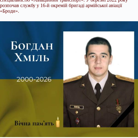
розпочав службу у 16-й окремій бригаді армійської авіації
«Броди».