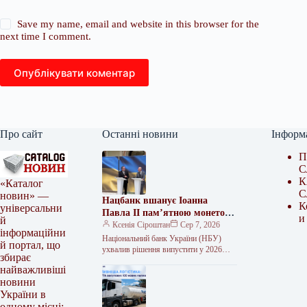
Save my name, email and website in this browser for the
next time I comment.
Опублікувати коментар
Про сайт
Останні новини
Інформ
П
С
К
«Каталог
С
новин» —
Нацбанк вшанує Іоанна
К
універсальни
Павла II пам’ятною монетою
и
й
2026 року
Ксенія Сіроштан
Сер 7, 2026
інформаційни
Національний банк України (НБУ)
й портал, що
ухвалив рішення випустити у 2026
збирає
році пам’ятну монету, присвячену
найважливіші
Папі Римському Іоанну Павлу II та 25-
новини
річчю…
України в
одному місці: