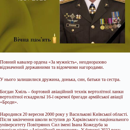
Повний кавалер ордена «За мужність», неодноразово
відзначений державними та відомчими нагородами.
У нього залишилися дружина, донька, син, батьки та сестра.
Богдан Хміль – бортовий авіаційний технік вертолітної ланки
вертолітної ескадрильї 16-ї окремої бригади армійської авіації
«Броди».
Народився 20 вересня 2000 року у Василькові Київської області.
Після закінчення школи вступив до Харківського національного
університету Повітряних Сил імені Івана Кожедуба за
спеціальністю «Авіаційний транспорт». У березні 2022 року