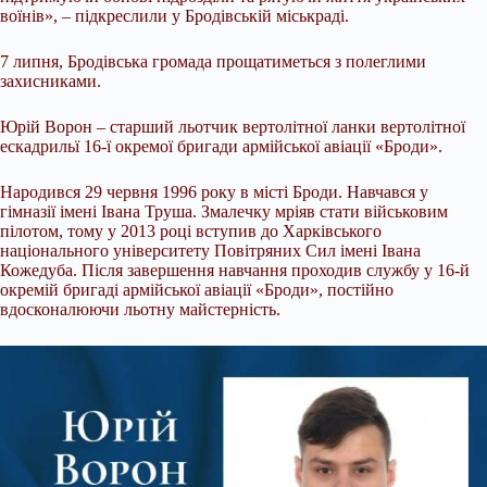
воїнів», – підкреслили у Бродівській міськраді.
7 липня, Бродівська громада прощатиметься з полеглими
захисниками.
Юрій Ворон – старший льотчик вертолітної ланки вертолітної
ескадрильї 16-ї окремої бригади армійської авіації «Броди».
Народився 29 червня 1996 року в місті Броди. Навчався у
гімназії імені Івана Труша. Змалечку мріяв стати військовим
пілотом, тому у 2013 році вступив до Харківського
національного університету Повітряних Сил імені Івана
Кожедуба. Після завершення навчання проходив службу у 16-й
окремій бригаді армійської авіації «Броди», постійно
вдосконалюючи льотну майстерність.