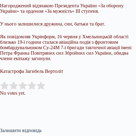
Нагороджений відзнакою Президента України «За оборону
України» та орденом «За мужність» III ступеня.
У нього залишилися дружина, син, батьки та брат.
Як повідомляв Укрінформ, 16 червня у Хмельницькій області
близько 19-ї години сталася авіаційна подія з фронтовим
бомбардувальником Су-24М 7-ї бригади тактичної авіації імені
Петра Франка Повітряних сил Збройних сил України, обидва
члени екіпажу загинули.
Катастрофа Загибель Вертоліт
Submit Rating
Rate this item:
No votes yet.
Залишити відповідь