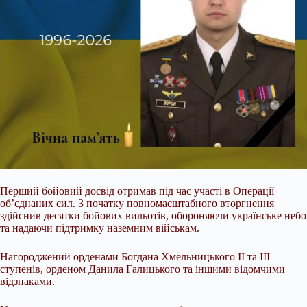
Перший бойовий досвід отримав під час участі в Операції
об’єднаних сил. З початку повномасштабного вторгнення
здійснив десятки бойових вильотів, обороняючи українське небо
та надаючи підтримку наземним військам.
Нагороджений орденами Богдана Хмельницького II та III
ступенів, орденом Данила Галицького та іншими відомчими
відзнаками.