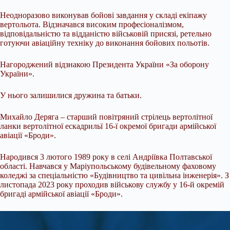
Неодноразово виконував бойові завдання у складі екіпажу
вертольота. Відзначався високим професіоналізмом,
відповідальністю та відданістю військовій присязі, ретельно
готуючи авіаційну техніку до виконання бойових польотів.
Нагороджений відзнакою Президента України «За оборону
України».
У нього залишилися дружина та батьки.
Михайло Деряга – старший повітряний стрілець вертолітної
ланки вертолітної ескадрильї 16-ї окремої бригади армійської
авіації «Броди».
Народився 3 лютого 1989 року в селі Андріївка Полтавської
області. Навчався у Маріупольському будівельному фаховому
коледжі за спеціальністю «Будівництво та цивільна інженерія». З
листопада 2023 року проходив військову службу у 16-й окремій
бригаді армійської авіації «Броди».