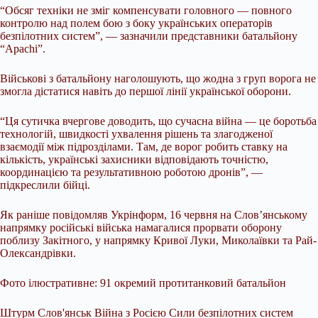
“Обсяг техніки не зміг компенсувати головного — повного
контролю над полем бою з боку українських операторів
безпілотних систем”, — зазначили представники батальйону
“Apachi”.
Військові з батальйону наголошують, що жодна з груп ворога не
змогла дістатися навіть до першої лінії української оборони.
“Ця сутичка вчергове доводить, що сучасна війна — це боротьба
технологій, швидкості ухвалення рішень та злагодженої
взаємодії між підрозділами. Там, де ворог робить ставку на
кількість, українські захисники відповідають точністю,
координацією та результативною роботою дронів”, —
підкреслили бійці.
Як раніше повідомляв Укрінформ, 16 червня на Слов’янському
напрямку російські війська намагалися прорвати оборону
поблизу Закітного, у напрямку Кривої Луки, Миколаївки та Рай-
Олександрівки.
Фото ілюстративне: 91 окремий протитанковий батальйон
Штурм Слов'янськ Війна з Росією Сили безпілотних систем