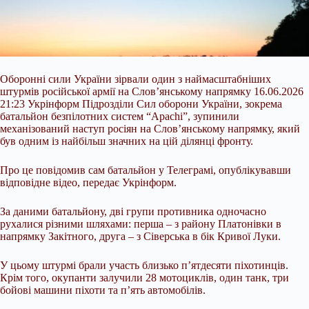
Оборонні сили України зірвали один з наймасштабніших
штурмів російської армії на Слов’янському напрямку 16.06.2026
21:23 Укрінформ Підрозділи Сил оборони України, зокрема
батальйон безпілотних систем “Apachi”, зупинили
механізований наступ росіян на Слов’янському напрямку, який
був одним із найбільш значних на цій ділянці фронту.
Про це повідомив сам батальйон у Телеграмі, опублікувавши
відповідне відео, передає Укрінформ.
За даними батальйону, дві групи противника одночасно
рухалися різними
шляхами: перша – з району Платонівки в
напрямку Закітного, друга – з Сіверська в бік Кривої Луки.
У цьому штурмі брали участь близько п’ятдесяти піхотинців.
Крім того, окупанти залучили 28 мотоциклів, один танк, три
бойові машини піхоти та п’ять автомобілів.