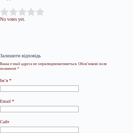
Submit Rating
Rate this item:
No votes yet.
Залишити відповідь
Ваша e-mail адреса не оприлюднюватиметься.
Обов’язкові поля
позначені
*
Ім’я
*
Email
*
Сайт