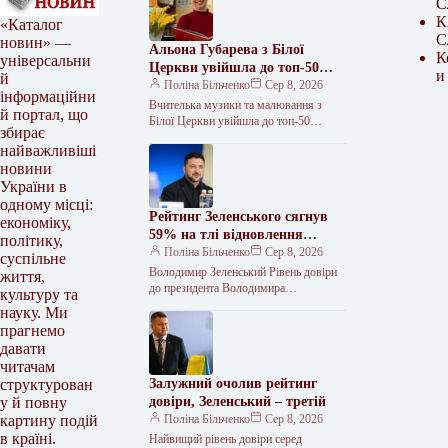
С
К
«Каталог
С
новин» —
Альона Губарева з Білої
К
універсальни
Церкви увійшла до топ-50
и
й
найкращих учителів України
Поліна Більченко
Сер 8, 2026
інформаційни
Вчителька музики та малювання з
й портал, що
Білої Церкви увійшла до топ-50
збирає
найкращих педагогів України Альона
найважливіші
Губарева, вчителька музики та
новини
малювання Білоцерківської…
України в
одному місці:
Рейтинг Зеленського сягнув
економіку,
59% на тлі відновлення
політику,
довіри українців
Поліна Більченко
Сер 8, 2026
суспільне
Володимир Зеленський Рівень довіри
життя,
до президента Володимира
культуру та
Зеленського зріс до 59% Рівень довіри
науку. Ми
до президента України Володимира
прагнемо
Зеленського зріс до…
давати
читачам
Залужний очолив рейтинг
структурован
довіри, Зеленський – третій
у й повну
Поліна Більченко
Сер 8, 2026
картину подій
в країні.
Найвищий рівень довіри серед