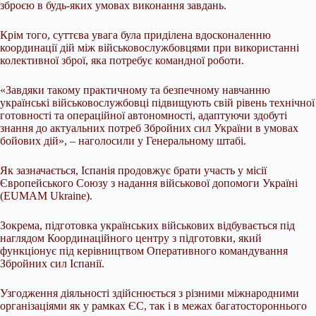
зброєю в будь-яких умовах виконання завдань.
Крім того, суттєва увага була приділена вдосконаленню
координації дій між військовослужбовцями при використанні
колективної зброї, яка потребує командної роботи.
«Завдяки такому практичному та безпечному навчанню
українські військовослужбовці підвищують свій рівень технічної
готовності та операційної автономності, адаптуючи здобуті
знання до актуальних потреб Збройних сил України в умовах
бойових дій», – наголосили у Генеральному штабі.
Як зазначається, Іспанія продовжує брати участь у місії
Європейського Союзу з надання військової допомоги Україні
(EUMAM Ukraine).
Зокрема, підготовка українських військових відбувається під
наглядом Координаційного центру з підготовки, який
функціонує під керівництвом Оперативного командування
Збройних сил Іспанії.
Узгодження діяльності здійснюється з різними міжнародними
організаціями як у рамках ЄС, так і в межах багатостороннього