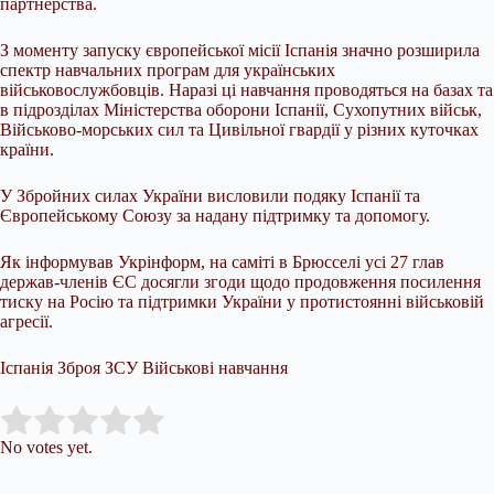
партнерства.
З моменту запуску європейської місії Іспанія значно розширила
спектр навчальних програм для українських
військовослужбовців. Наразі ці навчання проводяться на базах та
в підрозділах Міністерства оборони Іспанії, Сухопутних військ,
Військово-морських сил та Цивільної гвардії у різних куточках
країни.
У Збройних силах України висловили подяку Іспанії та
Європейському Союзу за надану підтримку та допомогу.
Як інформував Укрінформ, на саміті в Брюсселі усі 27 глав
держав-членів ЄС досягли згоди щодо продовження посилення
тиску на Росію та підтримки України у протистоянні військовій
агресії.
Іспанія Зброя ЗСУ Військові навчання
Submit Rating
Rate this item:
No votes yet.