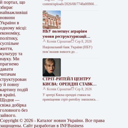
й портал, що
content/uploads/2026/08/7748a0ff86661
збирає
d1510a6d66c5fb2a1b3.jpg" alt="Київ не
найважливіші
передавав звернень до США щодо
новини
кандидатури Умєрова на посаду посла
України в
одному місці:
НБУ полегшує аграріям
економіку,
умови реструктуризації
політику,
кредитів
Ксенія Сіроштан
Сер 8, 2026
суспільне
Національний банк України (НБУ)
життя,
пом’якшив вимоги до
культуру та
реструктуризації кредитів для бізнесу
науку. Ми
та врахування аграрної продукції як
прагнемо
застави. Регулятор дозволив банкам…
давати
читачам
СТРІТ-РИТЕЙЛ ЦЕНТРУ
структурован
КИЄВА: ОРЕНДНІ СТАВКИ
у й повну
ТА ЦІНИ ПРОПОЗИЦІЇ
Ксенія Сіроштан
Сер 8, 2026
картину подій
ВПАЛИ ВДВІЧІ З 2021 РОКУ
в країні.
У центрі Києва орендні ставки на
приміщення стріт-ритейлу знизились
Щодня —
на 30-50% у доларовому еквіваленті.
свіжа добірка
Ціни пропозиції таких фасадних
головного без
приміщень впали…
зайвого.
Copyright © 2026 - Каталог новин України. Все права
защищены. Сайт разработан в
INFBusiness