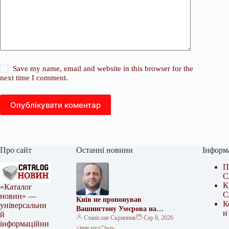
Save my name, email and website in this browser for the
next time I comment.
Опублікувати коментар
Про сайт
Останні новини
Інформ
П
С
К
«Каталог
С
новин» —
Київ не пропонував
К
універсальни
Вашингтону Умєрова на
и
й
посаду посла – джерело
Станіслав Скрипник
Сер 8, 2026
інформаційни
<img src="/wp-