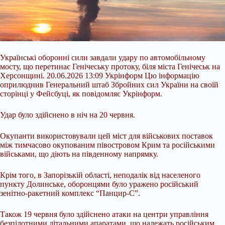
Українські оборонні сили завдали удару по автомобільному
мосту, що перетинає Генічеську протоку, біля міста Генічеськ на
Херсонщині. 20.06.2026 13:09 Укрінформ Цю інформацію
оприлюднив Генеральний штаб Збройних сил України на своїй
сторінці у Фейсбуці, як повідомляє Укрінформ.
Удар було здійснено в ніч на 20 червня.
Окупанти використовували цей міст для військових поставок
між тимчасово окупованим півостровом Крим та російськими
військами, що діють на південному напрямку.
Крім того, в
Запорізькій області, неподалік від населеного
пункту Долинське, оборонцями було уражено російський
зенітно-ракетний комплекс “Панцир-С”.
Також 19 червня було здійснено атаки на центри управління
безпілотними літальними апаратами, що належать російським