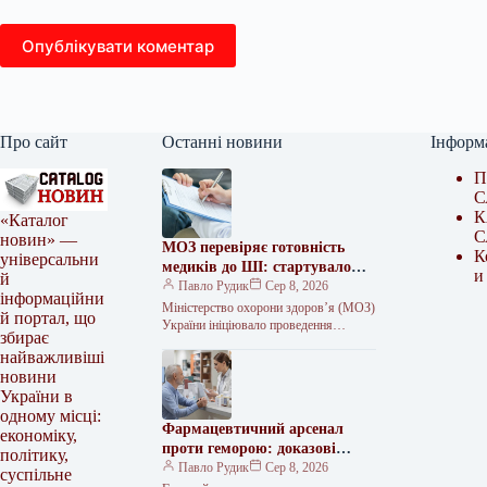
Опублікувати коментар
Про сайт
Останні новини
Інформ
П
С
К
«Каталог
С
новин» —
МОЗ перевіряє готовність
К
універсальни
медиків до ШІ: стартувало
и
й
опитування
Павло Рудик
Сер 8, 2026
інформаційни
Міністерство охорони здоров’я (МОЗ)
й портал, що
України ініціювало проведення
збирає
опитування щодо застосування
найважливіші
штучного інтелекту (ШІ) у медичній
новини
галузі. До участі в опитуванні
України в
одному місці:
Фармацевтичний арсенал
економіку,
проти геморою: доказові
політику,
стратегії для полегшення
Павло Рудик
Сер 8, 2026
суспільне