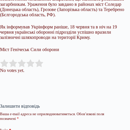
загарбникам. Ураження було завдано в районах міст Соледар
(Донецька область), Грозове (Запорізька область) та Теребрено
(Бєлгородська область, РФ).
Як інформував Укрінформ раніше, 18 червня та в ніч на 19
червня українські оборонні підрозділи успішно вразили
залізничні шляхопроводи на території Криму.
Міст Генічеськ Сили оборони
Submit Rating
Rate this item:
No votes yet.
Залишити відповідь
Ваша e-mail адреса не оприлюднюватиметься.
Обов’язкові поля
позначені
*