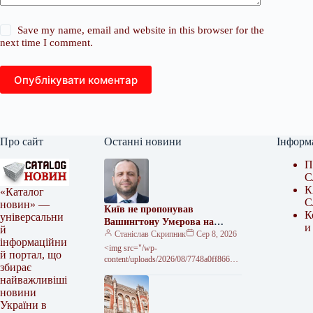
Save my name, email and website in this browser for the
next time I comment.
Опублікувати коментар
Про сайт
Останні новини
Інформ
П
С
К
«Каталог
С
новин» —
Київ не пропонував
К
універсальни
Вашингтону Умєрова на
и
й
посаду посла – джерело
Станіслав Скрипник
Сер 8, 2026
інформаційни
<img src="/wp-
й портал, що
content/uploads/2026/08/7748a0ff86661
збирає
d1510a6d66c5fb2a1b3.jpg" alt="Київ не
найважливіші
передавав звернень до США щодо
новини
кандидатури Умєрова на посаду посла
України в