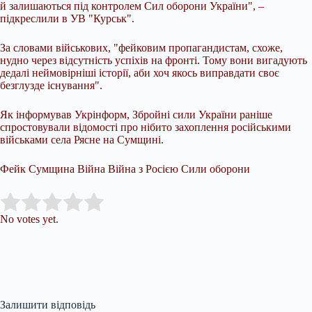
й залишаються під контролем Сил оборони України", –
підкреслили в УВ "Курськ".
За словами військових, "фейковим пропагандистам, схоже,
нудно через відсутність успіхів на фронті. Тому вони вигадують
дедалі неймовірніші історії, аби хоч якось виправдати своє
безглузде існування".
Як інформував Укрінформ, Збройні сили України раніше
спростовували відомості про нібито захоплення російськими
військами села Рясне на Сумщині.
Фейк Сумщина Війна Війна з Росією Сили оборони
Submit Rating
Rate this item:
No votes yet.
Залишити відповідь