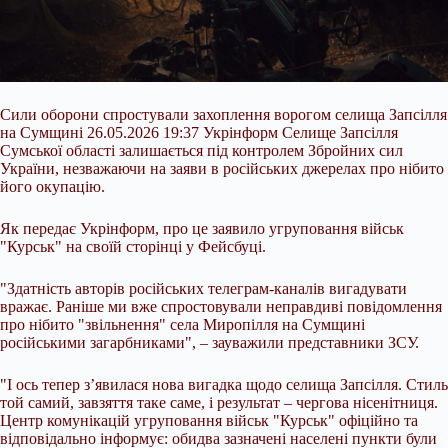
Сили оборони спростували захоплення ворогом селища Запсілля
на Сумщині 26.05.2026 19:37 Укрінформ Селище Запсілля
Сумської області залишається під контролем Збройних сил
України, незважаючи на заяви в російських джерелах про нібито
його окупацію.
Як передає Укрінформ, про це заявило угруповання військ
"Курськ" на своїй сторінці у Фейсбуці.
"Здатність авторів російських телеграм-каналів вигадувати
вражає. Раніше ми вже спростовували неправдиві повідомлення
про нібито
"звільнення" села Миропілля на Сумщині
російськими загарбниками", – зауважили представники ЗСУ.
"І ось тепер з’явилася нова вигадка щодо селища Запсілля. Стиль
той самий, завзяття таке саме, і результат – чергова нісенітниця.
Центр комунікацій угруповання військ "Курськ" офіційно та
відповідально інформує: обидва зазначені населені пункти були