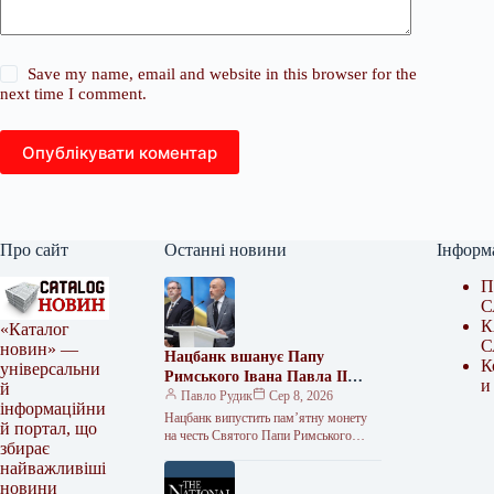
Save my name, email and website in this browser for the
next time I comment.
Опублікувати коментар
Про сайт
Останні новини
Інформ
П
С
К
«Каталог
С
новин» —
Нацбанк вшанує Папу
К
універсальни
Римського Івана Павла II
и
й
пам’ятною монетою
Павло Рудик
Сер 8, 2026
інформаційни
Нацбанк випустить пам’ятну монету
й портал, що
на честь Святого Папи Римського
збирає
Івана Павла II Національний банк
найважливіші
України планує випустити пам’ятну
новини
монету, присвячену…