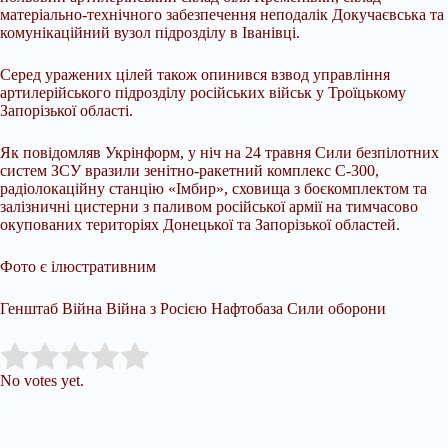
матеріально-технічного забезпечення неподалік Докучаєвська та
комунікаційний вузол підрозділу в Іванівці.
Серед уражених цілей також опинився взвод управління
артилерійського підрозділу російських військ у Троїцькому
Запорізької області.
Як повідомляв Укрінформ, у ніч на 24 травня Сили безпілотних
систем ЗСУ вразили зенітно-ракетний комплекс С-300,
радіолокаційну станцію «Імбир», сховища з боєкомплектом та
залізничні цистерни з паливом російської армії на тимчасово
окупованих територіях Донецької та Запорізької областей.
Фото є ілюстративним
Генштаб Війна Війна з Росією Нафтобаза Сили оборони
Submit Rating
Rate this item:
No votes yet.