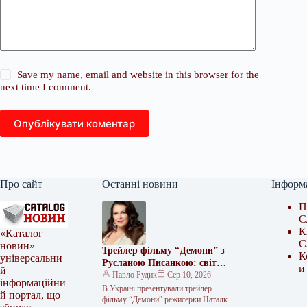
Save my name, email and website in this browser for the
next time I comment.
Опублікувати коментар
Про сайт
Останні новини
Інформ
П
С
К
«Каталог
С
новин» —
Трейлер фільму “Демони” з
К
універсальни
Русланою Писанкою: світ
и
й
побачив перші кадри стрічки
Павло Рудик
Сер 10, 2026
інформаційни
Наталки Ворожбит
В Україні презентували трейлер
й портал, що
фільму “Демони” режисерки Наталки