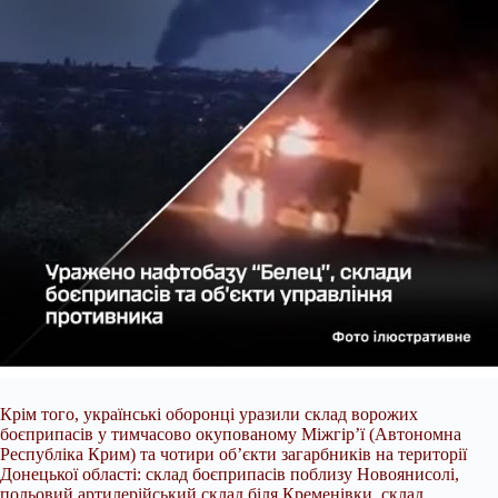
Крім того, українські оборонці уразили склад ворожих
боєприпасів у тимчасово окупованому Міжгір’ї (Автономна
Республіка Крим) та чотири об’єкти загарбників на території
Донецької області: склад боєприпасів поблизу Новоянисолі,
польовий артилерійський склад біля Кременівки, склад