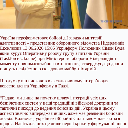
Україна переформатовує бойові дії завдяки миттєвій
адаптивності – представник оборонного відомства Нідерландів
Ексклюзив 13.06.2026 15:05 Укрінформ Полковник Сімон Вуда,
який курує Оперативну робочу групу з питань України
(Taskforce Ukraine) при Міністерстві оборони Нідерландів з
моменту повномасштабного вторгнення, стверджує, що дрони
стануть невід’ємною складовою майбутніх армій.
Цю думку він висловив в ексклюзивному інтерв’ю для
кореспондента Укрінформу в Гаазі.
“Гадаю, ми лише на початку
шляху інтеграції усіх цих
безпілотних систем у наші традиційні військові доктрини та
тактичні підходи до ведення бойових дій. Україна в цьому
аспекті значно випереджає інших, адже має реальний бойовий
досвід. Водночас, українські Збройні Сили також навчаються
щодня. Навіть для них це лише перші кроки у формуванні нової