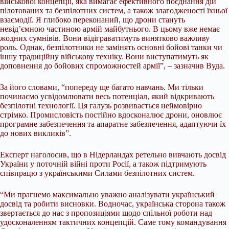
військової концепції, яка вимагає ефективного поєднання дій
пілотованих та безпілотних систем, а також злагодженості їхньої
взаємодії. Я глибоко переконаний, що дрони стануть
невід’ємною частиною армій майбутнього. В цьому вже немає
жодних сумнівів. Вони відіграватимуть винятково важливу
роль. Однак, безпілотники не замінять основні бойові танки чи
іншу традиційну військову техніку. Вони виступатимуть як
доповнення до бойових спроможностей армії”, – зазначив Вуда.
За його словами, “попереду ще багато навчань. Ми тільки
починаємо усвідомлювати весь потенціал, який відкривають
безпілотні технології. Ця галузь розвивається неймовірно
стрімко. Промисловість постійно вдосконалює дрони, оновлює
програмне забезпечення та апаратне забезпечення, адаптуючи їх
до нових викликів”.
Експерт наголосив, що в Нідерландах ретельно вивчають досвід
України у поточній війні проти Росії, а також підтримують
співпрацю з українськими Силами безпілотних систем.
“Ми прагнемо максимально уважно аналізувати український
досвід та робити висновки. Водночас, українська сторона також
звертається до нас з пропозиціями щодо спільної роботи над
удосконаленням тактичних концепцій. Саме тому командування