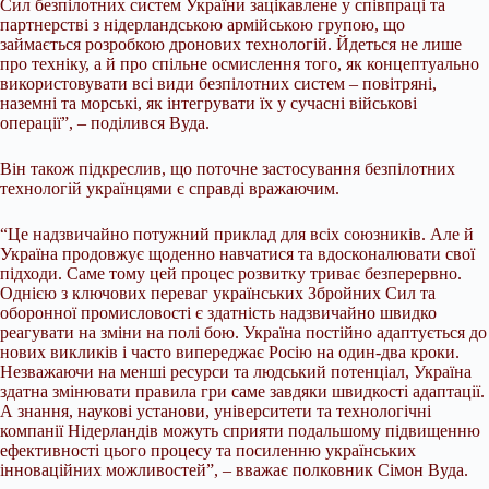
Сил безпілотних систем України зацікавлене у співпраці та
партнерстві з нідерландською армійською групою, що
займається розробкою дронових технологій. Йдеться не лише
про техніку, а й про спільне осмислення того, як концептуально
використовувати всі види безпілотних систем – повітряні,
наземні та морські, як інтегрувати їх у сучасні військові
операції”, – поділився Вуда.
Він також підкреслив, що поточне застосування безпілотних
технологій українцями є справді вражаючим.
“Це надзвичайно потужний приклад для всіх союзників. Але й
Україна продовжує щоденно навчатися та вдосконалювати свої
підходи. Саме тому цей процес розвитку триває безперервно.
Однією з ключових переваг українських Збройних Сил та
оборонної промисловості є здатність надзвичайно швидко
реагувати на зміни на полі бою. Україна постійно адаптується до
нових викликів і часто випереджає Росію на один-два кроки.
Незважаючи на менші ресурси та людський потенціал, Україна
здатна змінювати правила гри саме завдяки швидкості адаптації.
А знання, наукові установи, університети та технологічні
компанії Нідерландів можуть сприяти подальшому підвищенню
ефективності цього процесу та посиленню українських
інноваційних можливостей”, – вважає полковник Сімон Вуда.