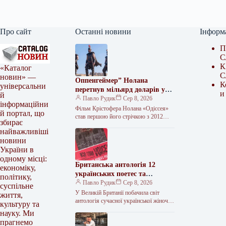
Про сайт
Останні новини
Інформ
П
С
К
«Каталог
С
новин» —
Оппенгеймер” Нолана
К
універсальни
перетнув мільярд доларів у
и
й
прокаті
Павло Рудик
Сер 8, 2026
інформаційни
Фільм Крістофера Нолана «Одіссея»
й портал, що
став першою його стрічкою з 2012
збирає
року, яка заробила понад один мільярд
найважливіші
доларів США після виходу…
новини
України в
одному місці:
Британська антологія 12
економіку,
українських поетес та
політику,
шведська збірка Наталки
Павло Рудик
Сер 8, 2026
суспільне
Ворожбит презентують
У Великій Британії побачила світ
життя,
сучасну українську
антологія сучасної української жіночої
культуру та
поезії War-Torn Voices: Ukrainian
літературу.
науку. Ми
Women’s Poetry, яка об’єднала твори
прагнемо
12 поетес.…