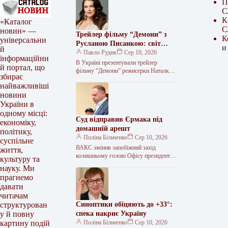
П
С
К
«Каталог
С
новин» —
Трейлер фільму “Демони” з
К
універсальни
Русланою Писанкою: світ
и
й
побачив перші кадри стрічки
Павло Рудик
Сер 10, 2026
інформаційни
Наталки Ворожбит
В Україні презентували трейлер
й портал, що
фільму “Демони” режисерки Наталки
збирає
Ворожбит Світова прем’єра стрічки
найважливіші
відбудеться на Міжнародному
новини
кінофестивалі в Локарно, де вона
України в
одному місці:
Суд відправив Єрмака під
економіку,
домашній арешт
політику,
Поліна Більченко
Сер 10, 2026
суспільне
ВАКС змінив запобіжний захід
життя,
колишньому голові Офісу президента
культуру та
Андрію Єрмаку Вищий
науку. Ми
антикорупційний суд (ВАКС) частково
прагнемо
задовольнив клопотання захисту
давати
колишнього
читачам
Синоптики обіцяють до +33°:
структурован
спека накриє Україну
у й повну
Поліна Більченко
Сер 10, 2026
картину подій