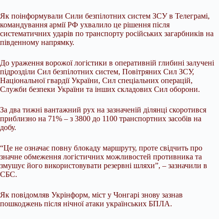
Як поінформували Сили безпілотних систем ЗСУ в Телеграмі,
командування армії РФ ухвалило це рішення після
систематичних ударів по транспорту російських загарбників на
південному напрямку.
До ураження ворожої логістики в оперативній глибині залучені
підрозділи Сил безпілотних систем, Повітряних Сил ЗСУ,
Національної гвардії України, Сил спеціальних операцій,
Служби безпеки України та інших складових Сил оборони.
За два тижні вантажний рух на зазначеній ділянці скоротився
приблизно на 71% – з 3800 до 1100 транспортних засобів на
добу.
“Це не означає повну блокаду маршруту, проте свідчить про
значне обмеження логістичних можливостей противника та
змушує його використовувати резервні шляхи”, – зазначили в
СБС.
Як повідомляв Укрінформ, міст у Чонгарі знову зазнав
пошкоджень після нічної атаки українських БПЛА.