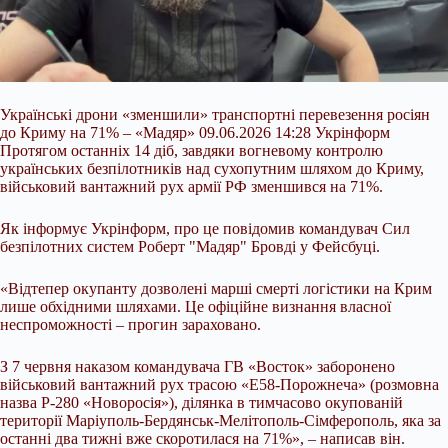
Українські дрони «зменшили» транспортні перевезення росіян
до Криму на 71% – «Мадяр» 09.06.2026 14:28 Укрінформ
Протягом останніх 14 діб, завдяки вогневому контролю
українських безпілотників над сухопутним шляхом до Криму,
військовий вантажний рух армії РФ зменшився на 71%.
Як інформує Укрінформ, про це повідомив командувач Сил
безпілотних систем Роберт "Мадяр" Бровді у Фейсбуці.
«Відтепер окупанту дозволені марші смерті логістики на Крим
лише обхідними шляхами. Це офіційне
визнання власної
неспроможності – прогин зараховано.
З 7 червня наказом командувача ГВ «Восток» заборонено
військовий вантажний рух трасою «Е58-Порожнеча» (розмовна
назва Р-280 «Новоросія»), ділянка в тимчасово окупованій
території Маріуполь-Бердянськ-Мелітополь-Сімферополь, яка за
останні два тижні вже скоротилася на 71%», – написав він.