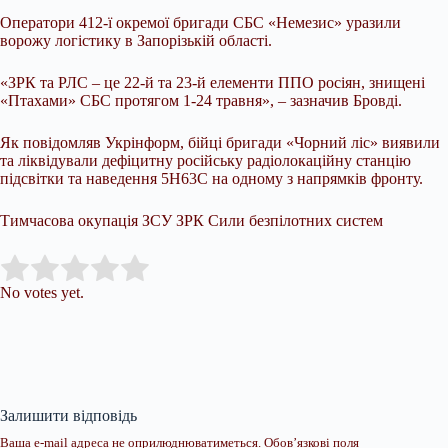
Оператори 412-ї окремої бригади СБС «Немезис» уразили
ворожу логістику в Запорізькій області.
«ЗРК та РЛС – це 22-й та 23-й елементи ППО росіян, знищені
«Птахами» СБС протягом 1-24 травня», – зазначив Бровді.
Як повідомляв Укрінформ, бійці бригади «Чорний ліс» виявили
та ліквідували дефіцитну російську радіолокаційну станцію
підсвітки та наведення 5Н63С на одному з напрямків фронту.
Тимчасова окупація ЗСУ ЗРК Сили безпілотних систем
Submit Rating
Rate this item:
No votes yet.
Залишити відповідь
Ваша e-mail адреса не оприлюднюватиметься.
Обов’язкові поля