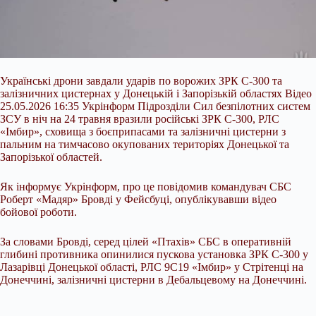
Українські дрони завдали ударів по ворожих ЗРК С-300 та
залізничних цистернах у Донецькій і Запорізькій областях Відео
25.05.2026 16:35 Укрінформ Підрозділи Сил безпілотних систем
ЗСУ в ніч на 24 травня вразили російські ЗРК С-300, РЛС
«Імбир», сховища з боєприпасами та залізничні цистерни з
пальним на тимчасово окупованих територіях Донецької та
Запорізької областей.
Як інформує Укрінформ, про це повідомив командувач СБС
Роберт «Мадяр» Бровді у Фейсбуці, опублікувавши відео
бойової роботи.
За
словами Бровді, серед цілей «Птахів» СБС в оперативній
глибині противника опинилися пускова установка ЗРК С-300 у
Лазарівці Донецької області, РЛС 9С19 «Імбир» у Стрітенці на
Донеччині, залізничні цистерни в Дебальцевому на Донеччині.