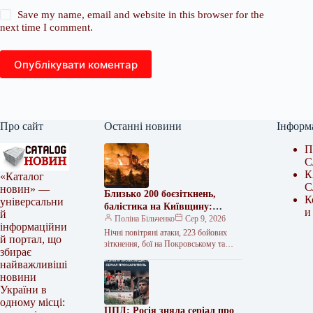
Save my name, email and website in this browser for the
next time I comment.
Опублікувати коментар
Про сайт
Останні новини
Інформ
П
С
К
«Каталог
С
новин» —
Близько 200 боєзіткнень,
К
універсальни
балістика на Київщину:
и
й
головні події ночі та ранку 8
Поліна Більченко
Сер 9, 2026
інформаційни
серпня
Нічні повітряні атаки, 223 бойових
й портал, що
зіткнення, бої на Покровському та
збирає
Костянтинівському напрямках, ворожі
найважливіші
обстріли. Наслідки атаки РФ по
новини
Київщині Російська…
України в
одному місці:
ЦПД: Росія зняла серіал про