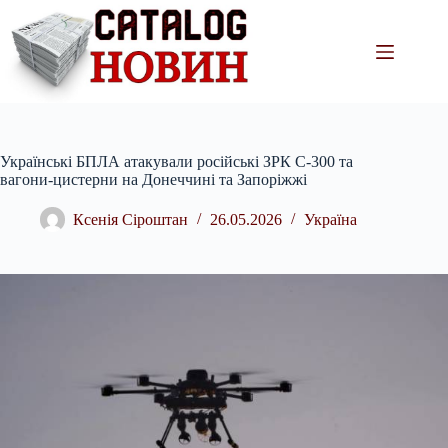
Перейти
до
вмісту
Українські БПЛА атакували російські ЗРК С-300 та
вагони-цистерни на Донеччині та Запоріжжі
Ксенія Сіроштан
26.05.2026
Україна