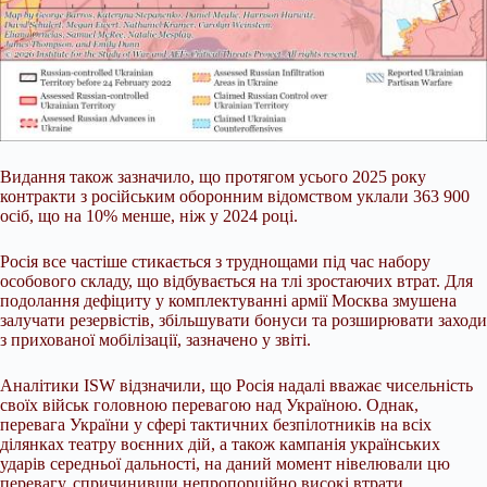
Видання також зазначило, що протягом усього 2025 року
контракти з російським оборонним відомством уклали 363 900
осіб, що на 10% менше, ніж у 2024 році.
Росія все частіше стикається з труднощами під час набору
особового складу, що відбувається на тлі зростаючих втрат. Для
подолання дефіциту у комплектуванні армії Москва змушена
залучати резервістів, збільшувати бонуси та розширювати заходи
з прихованої мобілізації, зазначено у звіті.
Аналітики ISW відзначили, що Росія надалі вважає чисельність
своїх військ головною перевагою над Україною. Однак,
перевага України у сфері тактичних безпілотників на всіх
ділянках театру воєнних дій, а також кампанія українських
ударів середньої дальності, на даний момент нівелювали цю
перевагу, спричинивши непропорційно високі втрати