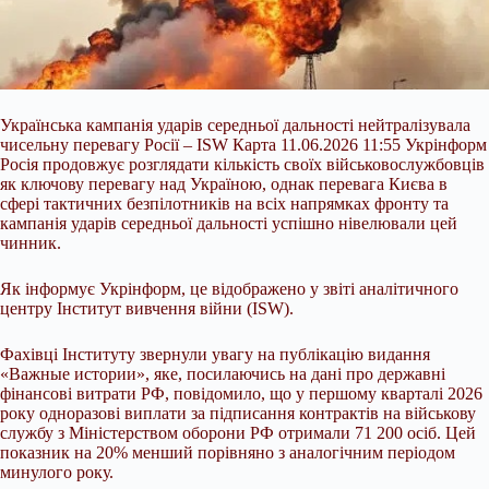
Українська кампанія ударів середньої дальності нейтралізувала
чисельну перевагу Росії – ISW Карта 11.06.2026 11:55 Укрінформ
Росія продовжує розглядати кількість своїх військовослужбовців
як ключову перевагу над Україною, однак перевага Києва в
сфері тактичних безпілотників на всіх напрямках фронту та
кампанія ударів середньої дальності успішно нівелювали цей
чинник.
Як інформує Укрінформ, це відображено у звіті аналітичного
центру Інститут вивчення війни (ISW).
Фахівці Інституту звернули увагу
на публікацію видання
«Важные истории», яке, посилаючись на дані про державні
фінансові витрати РФ, повідомило, що у першому кварталі 2026
року одноразові виплати за підписання контрактів на військову
службу з Міністерством оборони РФ отримали 71 200 осіб. Цей
показник на 20% менший порівняно з аналогічним періодом
минулого року.