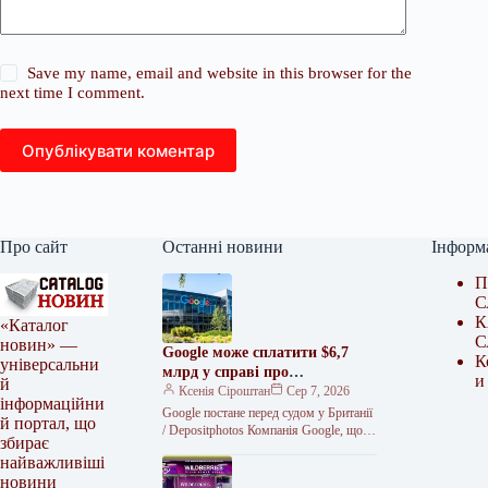
Save my name, email and website in this browser for the
next time I comment.
Опублікувати коментар
Про сайт
Останні новини
Інформ
П
С
К
«Каталог
С
новин» —
Google може сплатити $6,7
К
універсальни
млрд у справі про
и
й
використання даних
Ксенія Сіроштан
Сер 7, 2026
інформаційни
користувачів
Google постане перед судом у Британії
й портал, що
/ Depositphotos Компанія Google, що
збирає
належить Alphabet Inc., постане перед
найважливіші
судом у рамках масштабного…
новини