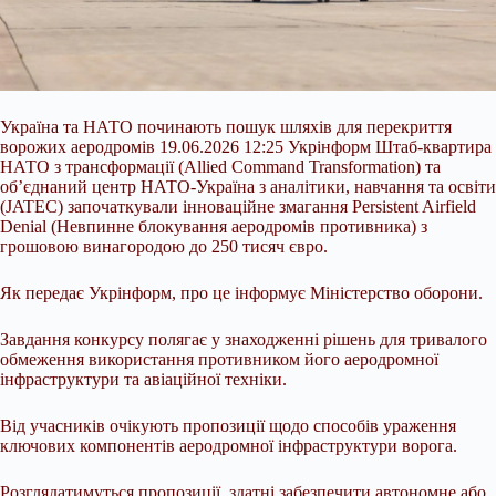
Україна та НАТО починають пошук шляхів для перекриття
ворожих аеродромів 19.06.2026 12:25 Укрінформ Штаб-квартира
НАТО з трансформації (Allied Command Transformation) та
об’єднаний центр НАТО-Україна з аналітики, навчання та освіти
(JATEC) започаткували інноваційне змагання Persistent Airfield
Denial (Невпинне блокування аеродромів противника) з
грошовою винагородою до 250 тисяч євро.
Як передає Укрінформ, про це інформує Міністерство оборони.
Завдання конкурсу полягає у знаходженні рішень для
тривалого
обмеження використання противником його аеродромної
інфраструктури та авіаційної техніки.
Від учасників очікують пропозиції щодо способів ураження
ключових компонентів аеродромної інфраструктури ворога.
Розглядатимуться пропозиції, здатні забезпечити автономне або