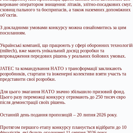
кероване оператором знищення: літаків, злітно-посадкових смуг,
сховищ пального та боєприпасів, а також наземних допоміжних
об’єктів.
З докладними умовами конкурсу можна ознайомитись за цим
посиланням.
Українські компанії, що працюють у сфері оборонних технологій
(miltech), вже мають унікальний досвід розробки та
впровадження передових рішень у реальних бойових умовах.
JATEC та командування НАТО з трансформації закликають
розробників, стартапи та інженерні колективи взяти участь та
представити свої розробки.
Для цього змагання НАТО значно збільшило призовий фонд.
Цього разу переможці конкурсу отримають до 250 тисяч євро
після демонстрації своїх рішень.
Останній день подання пропозицій – 20 липня 2026 року.
Протягом першого етапу конкурсу планується відібрати до 10
фіналістів, які будуть оголошені 11 серпня 2026 року.