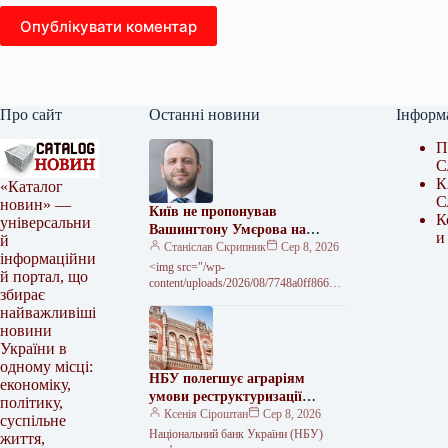
Опублікувати коментар
Про сайт
Останні новини
Інформ
П
С
К
«Каталог
С
новин» —
Київ не пропонував
К
універсальни
Вашингтону Умєрова на
и
й
посаду посла – джерело
Станіслав Скрипник
Сер 8, 2026
інформаційни
<img src="/wp-
й портал, що
content/uploads/2026/08/7748a0ff86661
збирає
d1510a6d66c5fb2a1b3.jpg" alt="Київ не
найважливіші
передавав звернень до США щодо
новини
кандидатури Умєрова на посаду посла
України в
одному місці:
НБУ полегшує аграріям
економіку,
умови реструктуризації
політику,
кредитів
Ксенія Сіроштан
Сер 8, 2026
суспільне
Національний банк України (НБУ)
життя,