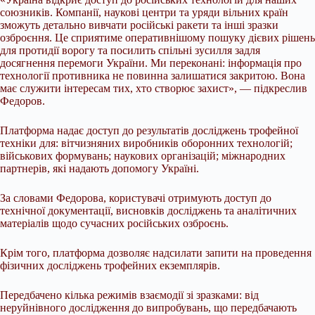
союзників. Компанії, наукові центри та уряди вільних країн
зможуть детально вивчати російські ракети та інші зразки
озброєння. Це сприятиме оперативнішому пошуку дієвих рішень
для протидії ворогу та посилить спільні зусилля задля
досягнення перемоги України. Ми переконані: інформація про
технології противника не повинна залишатися закритою. Вона
має служити інтересам тих, хто створює захист», — підкреслив
Федоров.
Платформа надає доступ до результатів досліджень трофейної
техніки для: вітчизняних виробників оборонних технологій;
військових формувань; наукових організацій; міжнародних
партнерів, які надають допомогу Україні.
За словами Федорова, користувачі отримують доступ до
технічної документації, висновків досліджень та аналітичних
матеріалів щодо сучасних російських озброєнь.
Крім того, платформа дозволяє надсилати запити на проведення
фізичних досліджень трофейних екземплярів.
Передбачено кілька режимів взаємодії зі зразками: від
неруйнівного дослідження до випробувань, що передбачають