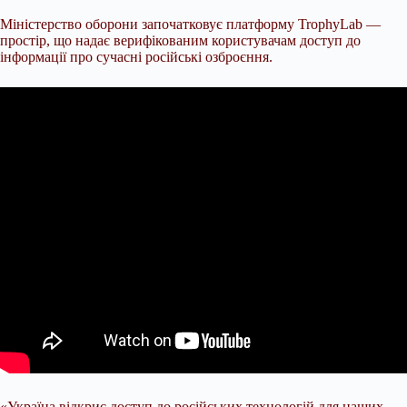
Міністерство оборони започатковує платформу TrophyLab —
простір, що надає верифікованим користувачам доступ до
інформації про сучасні російські озброєння.
«Україна відкриє доступ до російських технологій для наших