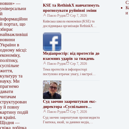
С
новин» —
KSE та RethinkX навчатимуть
К
універсальни
прогнозувати руйнівні зміни
и
й
Павло Рудик
Сер 7, 2026
інформаційни
Київська школа економіки (KSE) та
й портал, що
дослідницька організація RethinkX
збирає
започатковують спільний онлайн-курс
найважливіші
«Економіка руйнівних змін». Це
новини
тритижнева програма, що
України в
одному місці:
Медіапростір: від протестів до
економіку,
взаємних ударів за тиждень
політику,
Павло Рудик
Сер 7, 2026
суспільне
Тема протестів в інфопросторі
життя,
поступово втрачає увагу, і настрої
культуру та
знову визначають взаємні удари.
науку. Ми
Зведення з інформаційної війни за 25–
прагнемо
31 липня…
давати
читачам
Суд заочно заарештував екс-
структурован
директора «Суспільного
у й повну
Херсон» за розграбування
Павло Рудик
Сер 7, 2026
картину подій
майна
в країні.
Суд заочно заарештував пропагандиста
Гнатюка, який, за даними медіа,
Щодня —
розграбовував «Суспільне Херсон»
свіжа добірка