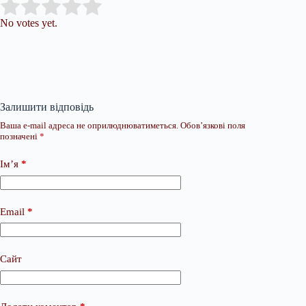
Submit Rating
Rate this item:
No votes yet.
Залишити відповідь
Ваша e-mail адреса не оприлюднюватиметься.
Обов’язкові поля
позначені
*
Ім’я
*
Email
*
Сайт