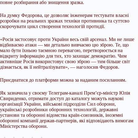
повне розбирання або знищення зразка.
На думку Федорова, це дозволяє інженерам тестувати власні
розробки на реальних зразках техніки противника та суттєво
скорочувати цикл створення технологій протидії.
«Росія застосовує проти України весь свій арсенал. Ми не лише
відбиваємо атаки — ми детально вивчаємо цю зброю. Те, що
мало бути їхньою таємною перевагою, перетворюється на
відкриту інформацію для тих, хто захищає демократію. Чим
активніше Росія використовує свою зброю — тим більше світ
дізнається, як її нейтралізувати», — наголосив Федоров.
Приєднатися до платформи можна за наданим посиланням.
Як зазначила у своєму Телеграм-каналі Прем’єр-міністр Юлія
Свириденко, отримати доступ до каталогу можуть наукові
організації України, військові підрозділи Сил оборони,
українські розробники оборонних технологій, державні
установи та оборонні відомства країн-союзників, іноземні
оборонні компанії держав-партнерів, які відповідають вимогам
Міністерства оборони.