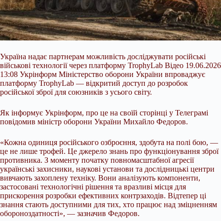
Україна надає партнерам можливість досліджувати російські
військові технології через платформу TrophyLab Відео 19.06.2026
13:08 Укрінформ Міністерство оборони України впроваджує
платформу TrophyLab — відкритий доступ до розробок
російської зброї для союзників з усього світу.
Як інформує Укрінформ, про це на своїй сторінці у Телеграмі
повідомив міністр оборони України Михайло Федоров.
«Кожна одиниця російського озброєння, здобута на полі бою, —
це не лише трофей. Це джерело знань про
функціонування зброї
противника. З моменту початку повномасштабної агресії
українські захисники, наукові установи та дослідницькі центри
вивчають захоплену техніку. Вони аналізують компоненти,
застосовані технологічні рішення та вразливі місця для
прискорення розробки ефективних контрзаходів. Відтепер ці
знання стають доступними для тих, хто працює над зміцненням
обороноздатності», — зазначив Федоров.