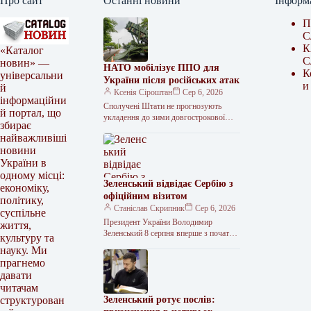
Про сайт
Останні новини
Інформ
П
С
К
«Каталог
С
новин» —
НАТО мобілізує ППО для
К
універсальни
України після російських атак
и
й
Ксенія Сіроштан
Сер 6, 2026
інформаційни
Сполучені Штати не прогнозують
й портал, що
укладення до зими довгострокової
збирає
угоди про виробництво ракет Patriot в
найважливіші
Україні. На цьому тлі НАТО
новини
терміново…
України в
одному місці:
Зеленський відвідає Сербію з
економіку,
офіційним візитом
політику,
Станіслав Скрипник
Сер 6, 2026
суспільне
Президент України Володимир
життя,
Зеленський 8 серпня вперше з початку
культуру та
російського повномасштабного
науку. Ми
вторгнення відвідає Сербію. Для нього
прагнемо
це також перша поїздка…
давати
читачам
Зеленський ротує послів:
структурован