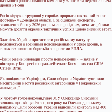
наземного роботизованого комплексу «Лють» та перехоплювача
дронів P1-Sun
Росія відчуває труднощі у спробах прорвати так званий «пояс
фортець» у Донецькій області, і, за оцінками експертів,
захоплення його у 2026 році є маловірогідним, хоча загарбники
можуть досягти окремих тактичних успіхів ціною значних втрат.
Здатність України протистояти російському наступу
пояснюється її воєнними нововведеннями у сфері дронів, а
також технологією боротьби з ворожими БПЛА.
«Їхній рівень інновацій просто неймовірний», – заявив у
вівторок у Конгресі генерал-лейтенант Космічних сил США
Стівен Вітні.
Як повідомляв Укрінформ, Сили оборони України зупинили
масштабний наступ російських загарбників у Покровській
агломерації.
У лютому головнокомандувач ЗСУ Олександр Сирський
заявляв, що з кінця січня цього року на Олександрівському
напрямку Сили оборони України відновили контроль над 400
км² території та вісьмома населеними пунктами.