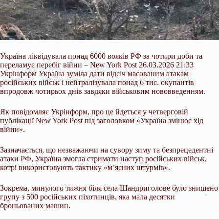
Україна ліквідувала понад 6000 вояків РФ за чотири доби та
переламує перебіг війни – New York Post 26.03.2026 21:33
Укрінформ Україна зуміла дати відсіч масованим атакам
російських військ і нейтралізувала понад 6 тис. окупантів
впродовж чотирьох днів завдяки військовим нововведенням.
Як повідомляє Укрінформ, про це йдеться у четверговій
публікації New York Post під заголовком «Україна змінює хід
війни».
Зазначається, що незважаючи на сувору зиму та безпрецедентні
атаки РФ, Україна
змогла стримати наступ російських військ,
котрі використовують тактику «м’ясних штурмів».
Зокрема, минулого тижня біля села Шандриголове було знищено
групу з 500 російських піхотинців, яка мала десятки
броньованих машин.