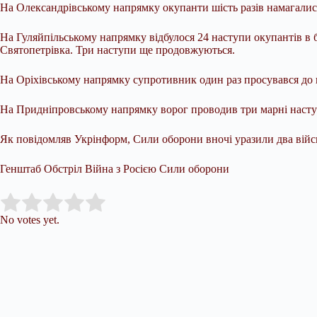
На Олександрівському напрямку окупанти шість разів намагалис
На Гуляйпільському напрямку відбулося 24 наступи окупантів в б
Святопетрівка. Три наступи ще продовжуються.
На Оріхівському напрямку супротивник один раз просувався до 
На Придніпровському напрямку ворог проводив три марні насту
Як повідомляв Укрінформ, Сили оборони вночі уразили два війс
Генштаб Обстріл Війна з Росією Сили оборони
Submit Rating
Rate this item:
No votes yet.