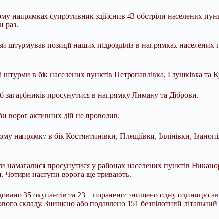
му напрямках супротивник здійснив 43 обстріли населених пункті
 раз.
 штурмував позиції наших підрозділів в напрямках населених п
 штурми в бік населених пунктів Петропавлівка, Глушківка та К
б загарбників просунутися в напрямку Лиману та Діброви.
и ворог активних дій не проводив.
му напрямку в бік Костянтинівки, Плещіївки, Іллінівки, Іваноп
ти намагалися просунутися у районах населених пунктів Никано
я. Чотири наступи ворога ще тривають.
ідовано 35 окупантів та 23 – поранено; знищено одну одиницю а
бового складу. Знищено або подавлено 151 безпілотний літальний 