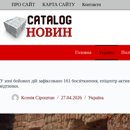
Перейти
ПРО САЙТ
КАРТА САЙТУ
Контакти
до
вмісту
Головна
Україна
Пол
У зоні бойових дій зафіксовано 161 боєзіткнення, епіцентр акти
відтинки.
Ксенія Сіроштан
27.04.2026
Україна