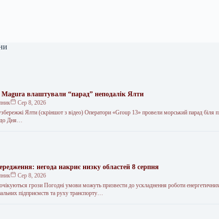
ни
 Magura влаштували “парад” неподалік Ялти
пник
Сер 8, 2026
узбережжі Ялти (скріншот з відео) Оператори «Group 13» провели морський парад біля п
 до Дня…
редження: негода накриє низку областей 8 серпня
пник
Сер 8, 2026
і очікуються грози Погодні умови можуть призвести до ускладнення роботи енергетичних
нальних підприємств та руху транспорту…