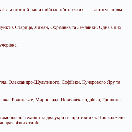
в та позицій наших військ, п’ять з яких – із застосуванням
унктів Стариця, Лиман, Охрімівка та Землянки. Одна з цих
учерівка.
ілля, Олександро-Шультиного, Софіївки, Кучерового Яру та
рівка, Родинське, Мирноград, Новоолександрівка, Гришине,
втомобільної техніки та два укриття противника. Пошкоджено
апарат різних типів.