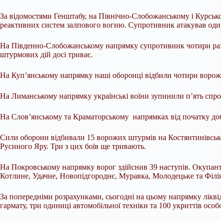
За відомостями Генштабу, на Північно-Слобожанському і Курсько
реактивних систем залпового вогню. Супротивник атакував один
На Південно-Слобожанському напрямку супротивник чотири рази
штурмових дій досі триває.
На Куп’янському напрямку наші оборонці відбили чотири ворожі
На Лиманському напрямку українські воїни зупинили п’ять спро
На Слов’янському та Краматорському напрямках від початку доб
Сили оборони відбивали 15 ворожих штурмів на Костянтинівсько
Русиного Яру. Три з цих боїв ще тривають.
На Покровському напрямку ворог здійснив 39 наступів. Окупан
Котлине, Удачне, Новопідгороднє, Муравка, Молодецьке та Філі
За попередніми розрахунками, сьогодні на цьому напрямку лікв
гармату, три одиниці автомобільної техніки та 100 укриттів осо