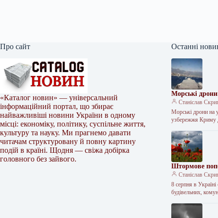
Про сайт
Останні нови
Морські дрони
«Каталог новин» — універсальний
Станіслав Скри
інформаційний портал, що збирає
Морські дрони на 
найважливіші новини України в одному
узбережжя Криму
місці: економіку, політику, суспільне життя,
культуру та науку. Ми прагнемо давати
читачам структуровану й повну картину
подій в країні. Щодня — свіжа добірка
головного без зайвого.
Штормове попе
Станіслав Скри
8 серпня в Україн
будівельних, кому