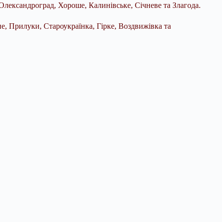
Олександроград, Хороше, Калинівське, Січневе та Злагода.
не, Прилуки, Староукраїнка, Гірке, Воздвижівка та