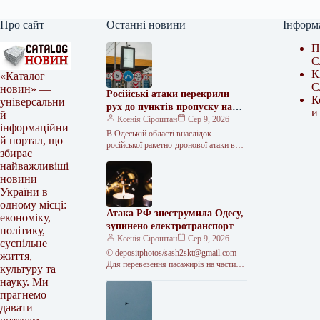
Про сайт
Останні новини
Інформ
П
С
К
«Каталог
С
новин» —
Російські атаки перекрили
К
універсальни
рух до пунктів пропуску на
и
й
кордоні з Молдовою
Ксенія Сіроштан
Сер 9, 2026
інформаційни
В Одеській області внаслідок
й портал, що
російської ракетно-дронової атаки в
збирає
ніч на неділю, 9 серпня, тимчасово
найважливіші
обмежили рух на трасі “Одеса–Рені”.
новини
<img…
України в
одному місці:
Атака РФ знеструмила Одесу,
економіку,
зупинено електротранспорт
політику,
Ксенія Сіроштан
Сер 9, 2026
суспільне
© depositphotos/
sash2skt@gmail.com
життя,
Для перевезення пасажирів на частині
культуру та
трамвайних і тролейбусних маршрутів
науку. Ми
тимчасово працюють автобуси. Після
прагнемо
нічної масованої
давати