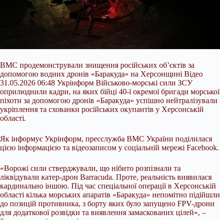
ВМС продемонстрували знищення російських об’єктів за
допомогою водних дронів «Баракуда» на Херсонщині Відео
31.05.2026 06:48 Укрінформ Військово-морські сили ЗСУ
оприлюднили кадри, на яких бійці 40-ї окремої бригади морської
піхоти за допомогою дронів «Баракуда» успішно нейтралізували
укріплення та схованки російських окупантів у Херсонській
області.
Як інформує Укрінформ, пресслужба ВМС України поділилася
цією інформацією та відеозаписом у соціальній мережі Facebook.
«Ворожі сили стверджували,
що нібито розпізнали та
ліквідували катер-дрон Barracuda. Проте, реальність виявилася
кардинально іншою. Під час спеціальної операції в Херсонській
області кілька морських апаратів «Баракуда» непомітно підійшли
до позицій противника, з борту яких було запущено FPV-дрони
для додаткової розвідки та виявлення замаскованих цілей», –