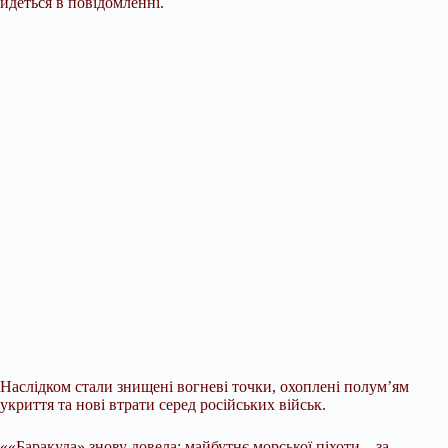
йдеться в повідомленні.
Наслідком стали знищені вогневі точки, охоплені полум’ям
укриття та нові втрати серед російських військ.
««Баракуда» знову довела: майбутнє морської піхоти – за