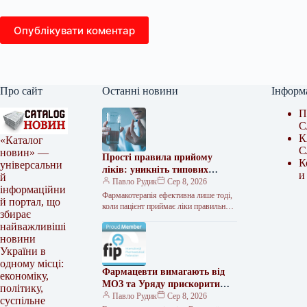
Опублікувати коментар
Про сайт
Останні новини
Інформ
П
С
К
«Каталог
С
новин» —
Прості правила прийому
К
універсальни
ліків: уникніть типових
и
й
помилок
Павло Рудик
Сер 8, 2026
інформаційни
Фармакотерапія ефективна лише тоді,
й портал, що
коли пацієнт приймає ліки правильно:
збирає
у потрібній дозі, у потрібний час і за
найважливіші
умов, які не…
новини
України в
одному місці:
Фармацевти вимагають від
економіку,
МОЗ та Уряду прискорити
політику,
затвердження стандарту
Павло Рудик
Сер 8, 2026
суспільне