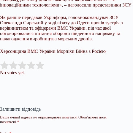
інноваційними технологіями», – наголосили представники ЗСУ.
Як раніше передавав Укрінформ, головнокомандувач ЗСУ
Олександр Сирський у ході візиту до Одеси провів зустріч з
керівництвом та офіцерами ВМС України, під час якої
обговорювалися питання оборони південного напрямку та
налагодження виробництва морських дронів.
Херсонщина ВМС України Морпіхи Війна з Росією
Submit Rating
Rate this item:
No votes yet.
Залишити відповідь
Ваша e-mail адреса не оприлюднюватиметься.
Обов’язкові поля
позначені
*