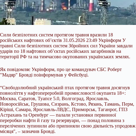
Сили безпілотних систем протягом травня вразили 18
російських нафтових об’єктів 31.05.2026 23:49 Укрінформ У
травні Сили безпілотних систем Збройних сил України завдали
ударів по 18 нафтових об’єктах російських загарбників на
території РФ та на тимчасово окупованих українських землях.
Як повідомляє Укрінформ, про це командувач СБС Роберт
"Мадяр" Бровді поінформував у Фейсбуці.
“Свободолюбний український птах протягом травня досягнув
повноліття у нафтопереробній промисловості
окупанта 18+:
Москва, Саратов, Туапсе 5.0, Волгоград, Ярославль,
Новоросійськ, Грушова, Сизрань, Кстово, Рязань, Тамань, Перм,
Кіріші, Самара, Ярославль-ЛВДС, Приморськ, Таганрог, ГПЗ
Астрахань та Оренбург — палали установки первинної
переробки нафти й газу та резервуари, — понад половина з
перелічених зупинили або припиняли свою діяльність упродовж
місяця", – зазначив Бровді.