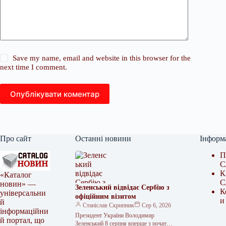
Save my name, email and website in this browser for the
next time I comment.
Опублікувати коментар
Про сайт
Останні новини
Інформ
П
С
К
«Каталог
С
новин» —
Зеленський відвідає Сербію з
К
універсальни
офіційним візитом
и
й
Станіслав Скрипник
Сер 6, 2026
інформаційни
Президент України Володимир
й портал, що
Зеленський 8 серпня вперше з початку