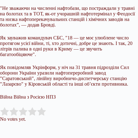
"Не зважаючи на численні нафтобази, що постраждали у травні
на болотах та в ТОТ, як-от учорашній нафтотермінал у Феодосії
та низка нафтоперекачувальних станцій і хімічних заводів на
болотах”, — додав Бровді.
Як зауважив командувач СБС, "18 — це моє улюблене число
протягом усієї війни, ті, хто дотичні, добре це знають. І так, 20
літрів палива в одні руки в Криму — це звучить
багатообіцяюче".
Як повідомляв Укрінформ, у ніч на 31 травня підрозділи Сил
оборони України уразили нафтопереробний завод
"Саратовський", лінійну виробничо-диспетчерську станцію
"Лазарєво" у Кіровській області та інші об’єкти противника.
Війна Війна з Росією НПЗ
Submit Rating
Rate this item:
No votes yet.