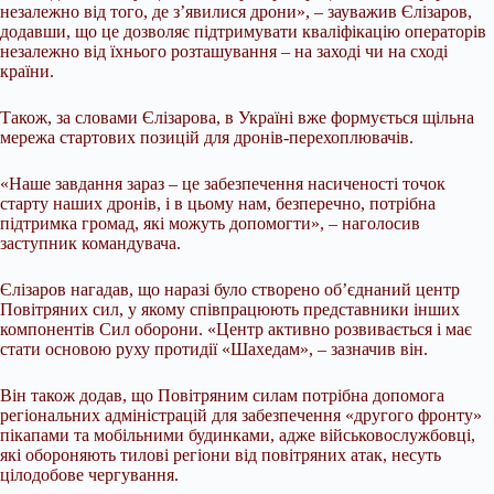
незалежно від того, де з’явилися дрони», – зауважив Єлізаров,
додавши, що це дозволяє підтримувати кваліфікацію операторів
незалежно від їхнього розташування – на заході чи на сході
країни.
Також, за словами Єлізарова, в Україні вже формується щільна
мережа стартових позицій для дронів-перехоплювачів.
«Наше завдання зараз – це забезпечення насиченості точок
старту наших дронів, і в цьому нам, безперечно, потрібна
підтримка громад, які можуть допомогти», – наголосив
заступник командувача.
Єлізаров нагадав, що наразі було створено об’єднаний центр
Повітряних сил, у якому співпрацюють представники інших
компонентів Сил оборони. «Центр активно розвивається і має
стати основою руху протидії «Шахедам», – зазначив він.
Він також додав, що Повітряним силам потрібна допомога
регіональних адміністрацій для забезпечення «другого фронту»
пікапами та мобільними будинками, адже військовослужбовці,
які обороняють тилові регіони від повітряних атак, несуть
цілодобове чергування.