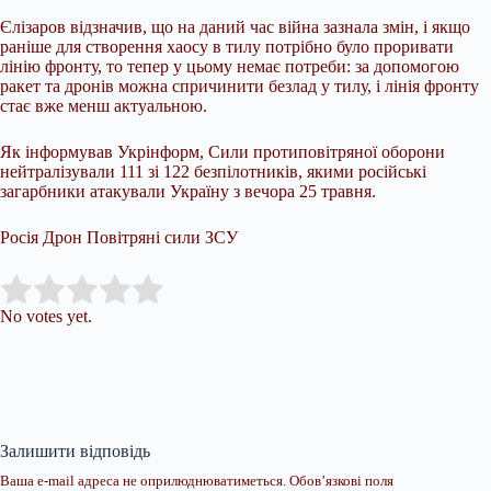
Єлізаров відзначив, що на даний час війна зазнала змін, і якщо
раніше для створення хаосу в тилу потрібно було проривати
лінію фронту, то тепер у цьому немає потреби: за допомогою
ракет та дронів можна спричинити безлад у тилу, і лінія фронту
стає вже менш актуальною.
Як інформував Укрінформ, Сили протиповітряної оборони
нейтралізували 111 зі 122 безпілотників, якими російські
загарбники атакували Україну з вечора 25 травня.
Росія Дрон Повітряні сили ЗСУ
Submit Rating
Rate this item:
No votes yet.
Залишити відповідь
Ваша e-mail адреса не оприлюднюватиметься.
Обов’язкові поля