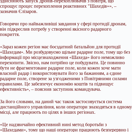
здійснюють запуск дронів-перехоплювачів з повітря, що
спрощує процес перехоплення реактивних "Шахедів»», –
зазначив Єлізаров.
Говорячи про найважливіші завдання у сфері протидії дронам,
він підкреслив потребу у створенні якісного радарного
покриття.
«Зараз кожен регіон має боєздатний батальйон для протидії
«Шахедам». Ми розбудовуємо щільне радарне поле, тому що без
інформації про місцезнаходження «Шахеда» його неможливо
перехопити. Звісно, нам потрібно це побудувати. Це повинно
бути не фрагментоване радарне поле, коли кожен хоче мати
власний радар і використовувати його за бажанням, а єдине
радарне поле, створене за узгодженими з Повітряними силами
правилами. Це забезпечує економію коштів та підвищує
ефективність», – пояснив заступник командувача.
За його словами, на даний час також застосовується система
дистанційного управління, коли оператори знаходяться в одному
місці, але працюють по цілях в інших регіонах.
«Це надзвичайно ефективний нині метод боротьби з
«Шахедами», тому що наші оператори працюють безперервно і