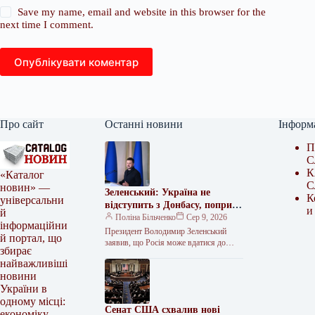
Save my name, email and website in this browser for the
next time I comment.
Опублікувати коментар
Про сайт
Останні новини
Інформ
П
С
К
«Каталог
С
новин» —
Зеленський: Україна не
К
універсальни
відступить з Донбасу, попри
и
й
плани РФ щодо мобілізації
Поліна Більченко
Сер 9, 2026
інформаційни
Президент Володимир Зеленський
й портал, що
заявив, що Росія може вдатися до
збирає
нових кібератак, ракетного тиску та
найважливіші
залякування. За його словами, Кремль
новини
також…
України в
одному місці:
Сенат США схвалив нові
економіку,