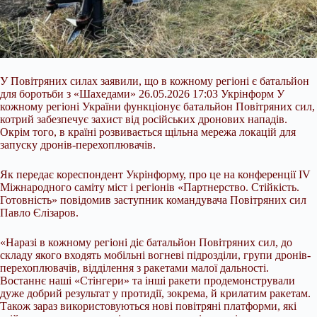
У Повітряних силах заявили, що в кожному регіоні є батальйон
для боротьби з «Шахедами» 26.05.2026 17:03 Укрінформ У
кожному регіоні України функціонує батальйон Повітряних сил,
котрий забезпечує захист від російських дронових нападів.
Окрім того, в країні розвивається щільна мережа локацій для
запуску дронів-перехоплювачів.
Як передає кореспондент Укрінформу, про це на конференції IV
Міжнародного саміту міст і регіонів «Партнерство. Стійкість.
Готовність» повідомив заступник
командувача Повітряних сил
Павло Єлізаров.
«Наразі в кожному регіоні діє батальйон Повітряних сил, до
складу якого входять мобільні вогневі підрозділи, групи дронів-
перехоплювачів, відділення з ракетами малої дальності.
Востаннє наші «Стінгери» та інші ракети продемонстрували
дуже добрий результат у протидії, зокрема, й крилатим ракетам.
Також зараз використовуються нові повітряні платформи, які