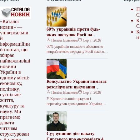
П
С
К
«Каталог
С
новин» —
60% українців проти будь-
К
універсальни
яких поступок Росії на
и
й
Донбасі – КМІС
Поліна Більченко
Сер 7, 2026
інформаційни
60% українців вважають абсолютно
й портал, що
неприйнятною передачу Росії всього
збирає
Донбасу в обмін на гарантії безпеки.
найважливіші
Водночас майже 60% допускають
новини
можливість “заморожування”…
України в
одному місці:
Консульство України вимагає
економіку,
розслідувати цькування
політику,
українця в Кракові
Поліна Більченко
Сер 7, 2026
суспільне
У Кракові чоловік цькував і
життя,
переслідував громадянина України,
культуру та
вживаючи образи через його
науку. Ми
походження та вимагаючи, щоб той
прагнемо
повернувся на батьківщину.…
давати
читачам
Суд зупинив дію наказу
структурован
Сирського про екскомбата 47-
у й повну