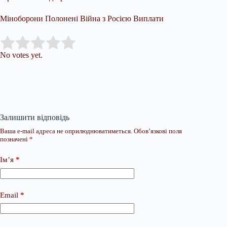
Міноборони Полонені Війна з Росією Виплати
Submit Rating
Rate this item:
No votes yet.
Залишити відповідь
Ваша e-mail адреса не оприлюднюватиметься.
Обов’язкові поля
позначені
*
Ім’я
*
Email
*