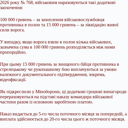
2026 року № 768, військовим нараховуються такі додаткові
заохочення:
100 000 гривень – за захоплення військовослужбовця
противника в полон та 15 000 гривень – за ліквідацію живої
сили ворога.
У випадку, якщо ворога взяли в полон кілька військових,
зазначена сума в 100 000 гривень розподіляється між ними
пропорційно.
При цьому 15 000 гривень за знищеного бійця противника в
стрелецькому чи рукопашному бою виплачуються за умови
належного документального підтвердження, зокрема,
відеофіксації.
Як підкреслили у Міноборони, ці додаткові грошові винагороди
перераховуються на підставі наказу командира військової
частини разом із основною заробітною платою.
Наказ видається до 5-го числа поточного місяця за попередній, а
виплата здійснюється до 20-го числа цього ж поточного місяця.