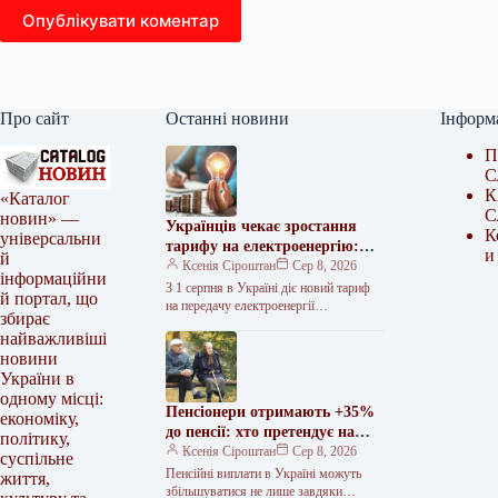
Опублікувати коментар
Про сайт
Останні новини
Інформ
П
С
К
«Каталог
С
новин» —
Українців чекає зростання
К
універсальни
тарифу на електроенергію:
и
й
нові ціни
Ксенія Сіроштан
Сер 8, 2026
інформаційни
З 1 серпня в Україні діє новий тариф
й портал, що
на передачу електроенергії
збирає
магістральними мережами, який
найважливіші
збільшився на 25%. Національна
новини
комісія, що…
України в
одному місці:
Пенсіонери отримають +35%
економіку,
до пенсії: хто претендує на
політику,
доплату без індексації
Ксенія Сіроштан
Сер 8, 2026
суспільне
Пенсійні виплати в Україні можуть
життя,
збільшуватися не лише завдяки