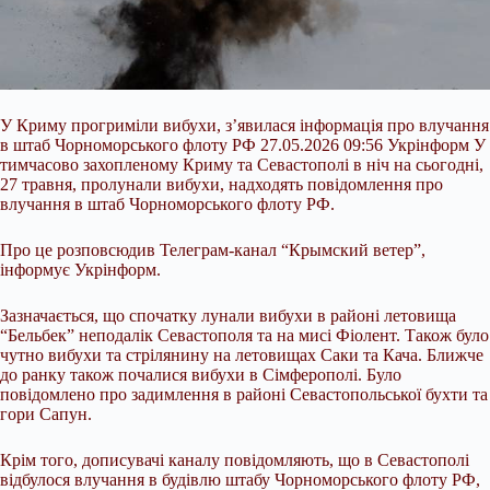
У Криму прогриміли вибухи, з’явилася інформація про влучання
в штаб Чорноморського флоту РФ 27.05.2026 09:56 Укрінформ У
тимчасово захопленому Криму та Севастополі в ніч на сьогодні,
27 травня, пролунали вибухи, надходять повідомлення про
влучання в штаб Чорноморського флоту РФ.
Про це розповсюдив Телеграм-канал “Крымский ветер”,
інформує Укрінформ.
Зазначається, що спочатку лунали вибухи в районі летовища
“Бельбек” неподалік Севастополя та на мисі Фіолент. Також було
чутно вибухи та стрілянину на летовищах Саки та Кача. Ближче
до ранку також почалися вибухи в Сімферополі. Було
повідомлено про задимлення в районі Севастопольської бухти та
гори Сапун.
Крім того, дописувачі каналу повідомляють, що в Севастополі
відбулося влучання в будівлю штабу Чорноморського флоту РФ,