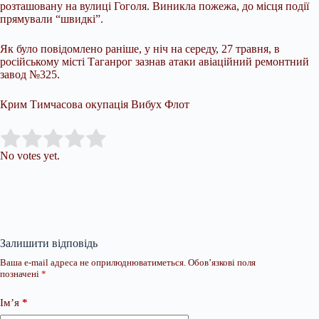
розташовану на вулиці Гоголя. Виникла пожежа, до місця події
прямували “швидкі”.
Як було повідомлено раніше, у ніч на середу, 27 травня, в
російському місті Таганрог зазнав атаки авіаційний ремонтний
завод №325.
Крим Тимчасова окупація Вибух Флот
Submit Rating
Rate this item:
No votes yet.
Залишити відповідь
Ваша e-mail адреса не оприлюднюватиметься.
Обов’язкові поля
позначені
*
Ім’я
*