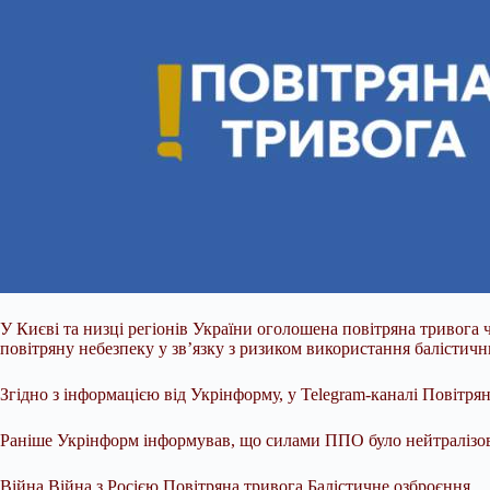
У Києві та низці регіонів України оголошена повітряна тривога 
повітряну небезпеку у зв’язку з ризиком використання балістич
Згідно з інформацією від Укрінформу, у Telegram-каналі Повітря
Раніше Укрінформ інформував, що силами ППО було
нейтралізо
Війна Війна з Росією Повітряна тривога Балістичне озброєння