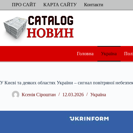
Перейти
ПРО САЙТ
КАРТА САЙТУ
Контакти
до
вмісту
Головна
Україна
Пол
У Києві та деяких областях України – сигнал повітряної небезпек
Ксенія Сіроштан
12.03.2026
Україна