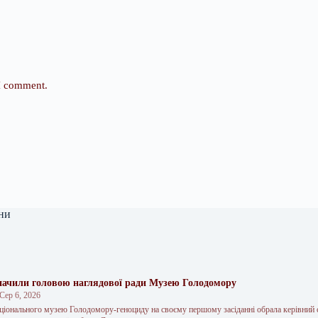
 I comment.
ни
ачили головою наглядової ради Музею Голодомору
Сер 6, 2026
ціонального музею Голодомору-геноциду на своєму першому засіданні обрала керівний 