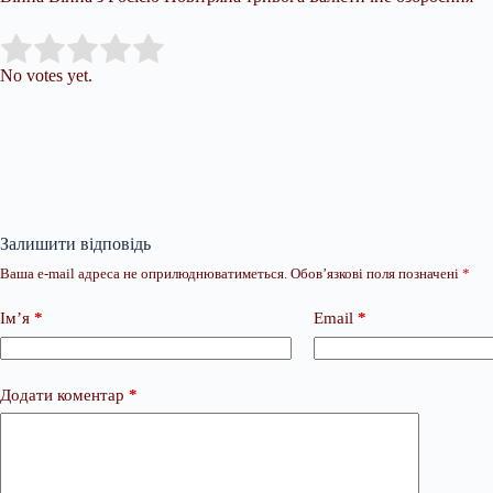
Submit Rating
Rate this item:
No votes yet.
Залишити відповідь
Ваша e-mail адреса не оприлюднюватиметься.
Обов’язкові поля позначені
*
Ім’я
*
Email
*
Додати коментар
*