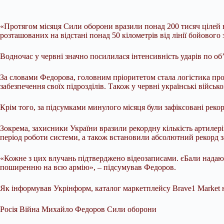
«Протягом місяця Сили оборони вразили понад 200 тисяч цілей 
розташованих на відстані понад 50 кілометрів від лінії бойового з
Водночас у червні значно посилилася інтенсивність ударів по об
За словами Федорова, головним пріоритетом стала логістика про
забезпечення своїх підрозділів. Також у червні українські війсь
Крім того, за підсумками минулого місяця були зафіксовані реко
Зокрема, захисники України вразили рекордну кількість артилер
період роботи системи, а також встановили абсолютний рекорд 
«Кожне з цих влучань підтверджено відеозаписами. єБали надаю
поширенню на всю армію», – підсумував Федоров.
Як інформував Укрінформ, каталог маркетплейсу Brave1 Market на
Росія Війна Михайло Федоров Сили оборони