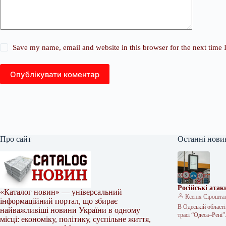
Save my name, email and website in this browser for the next time
Опублікувати коментар
Про сайт
Останні нови
Російські ата
«Каталог новин» — універсальний
Ксенія Сірошта
інформаційний портал, що збирає
В Одеській області
найважливіші новини України в одному
трасі “Одеса–Рені
місці: економіку, політику, суспільне життя,