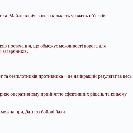
атися. Майже
вдвічі зросла кількість уражень об’єктів,
яхів постачання, що обмежує можливості ворога для
ч загарбників.
т та безпілотників противника – це найкращий результат за весь
сприяє оперативному прийняттю ефективних рішень та їхньому
 можна придбати за бойові бали.