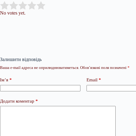
Submit Rating
Rate this item:
No votes yet.
Залишити відповідь
Ваша e-mail адреса не оприлюднюватиметься.
Обов’язкові поля позначені
*
Ім’я
*
Email
*
Додати коментар
*