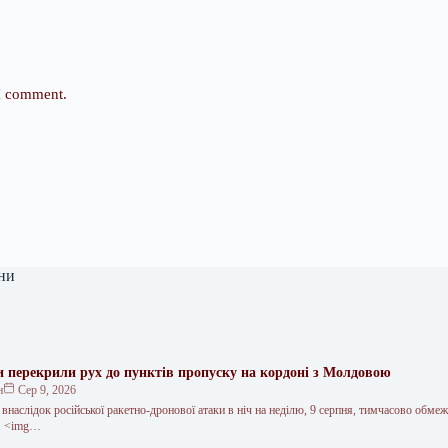
 I comment.
ни
ки перекрили рух до пунктів пропуску на кордоні з Молдовою
н
Сер 9, 2026
 внаслідок російської ракетно-дронової атаки в ніч на неділю, 9 серпня, тимчасово обме
”. <img…