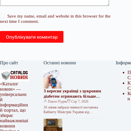
Save my name, email and website in this browser for the
next time I comment.
Опублікувати коментар
Про сайт
Останні новини
Інформ
П
С
К
«Каталог
С
новин» —
З вересня українці з цукровим
К
універсальни
діабетом отримають більше
и
й
безкоштовних тест-смужок
Павло Рудик
Сер 7, 2026
інформаційни
16 липня набрала чинності постанова
й портал, що
Кабінету Міністрів України від
збирає
15.07.2026 № 949, яка внесла зміни до
найважливіші
Порядку реалізації програми
новини
державних…