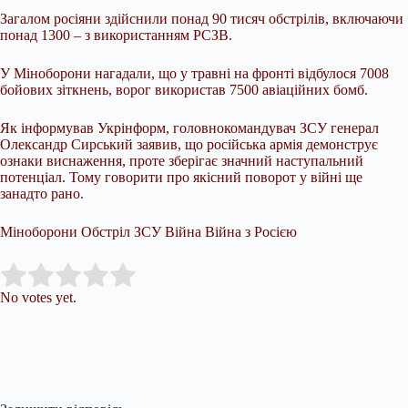
Загалом росіяни здійснили понад 90 тисяч обстрілів, включаючи
понад 1300 – з використанням РСЗВ.
У Міноборони нагадали, що у травні на фронті відбулося 7008
бойових зіткнень, ворог використав 7500 авіаційних бомб.
Як інформував Укрінформ, головнокомандувач ЗСУ генерал
Олександр Сирський заявив, що російська армія демонструє
ознаки виснаження, проте зберігає значний наступальний
потенціал. Тому говорити про якісний поворот у війні ще
занадто рано.
Міноборони Обстріл ЗСУ Війна Війна з Росією
Submit Rating
Rate this item:
No votes yet.