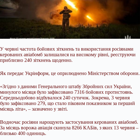
У червні частота бойових зіткнень та використання росіянами
керованих авіабомб залишалися на високому рівні, реєструючи
приблизно 240 зіткнень щоденно.
Як передає Укрінформ, це оприлюднено Міністерством оборони.
«Згідно з даними Генерального штабу Збройних сил України,
минулого місяця було зафіксовано 7316 бойових протистоянь.
Середньодобово відбувалося 240 сутичок. Зокрема, 3 червня
було зафіксовано 279,
що стало піковим показником за перший
місяць літа», – зазначено у звіті.
Водночас росіяни нарощують застосування керованих авіабомб.
За місяць ворожа авіація скинула 8266 КАБів, з яких 13 червня –
близько 400 одиниць.