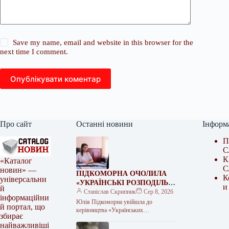
Save my name, email and website in this browser for the
next time I comment.
Опублікувати коментар
Про сайт
Останні новини
Інформ
П
С
К
«Каталог
С
новин» —
ПІДКОМОРНА ОЧОЛИЛА
К
універсальни
«УКРАЇНСЬКІ РОЗПОДІЛЬНІ
и
й
МЕРЕЖІ» ПІСЛЯ
Станіслав Скрипник
Сер 8, 2026
інформаційни
«МІНДІЧГЕЙТУ»
Юлія Підкоморна увійшла до
й портал, що
керівництва «Українських
збирає
розподільних мереж» Колишня
найважливіші
заступниця міністра енергетики Юлія