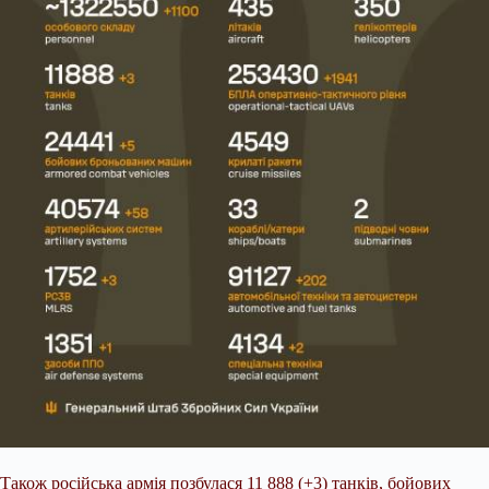
Також російська армія позбулася 11 888 (+3) танків, бойових