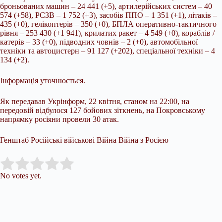
броньованих машин
– 24 441 (+5), артилерійських систем – 40
574 (+58), РСЗВ – 1 752 (+3), засобів ППО – 1 351 (+1), літаків –
435 (+0), гелікоптерів – 350 (+0), БПЛА оперативно-тактичного
рівня – 253 430 (+1 941), крилатих ракет – 4 549 (+0), кораблів /
катерів – 33 (+0), підводних човнів – 2 (+0), автомобільної
техніки та автоцистерн – 91 127 (+202), спеціальної техніки – 4
134 (+2).
Інформація уточнюється.
Як передавав Укрінформ, 22 квітня, станом на 22:00, на
передовій відбулося 127 бойових зіткнень, на Покровському
напрямку росіяни провели 30 атак.
Генштаб Російські військові Війна Війна з Росією
Submit Rating
Rate this item:
No votes yet.