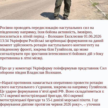
Росіяни проводять передислокацію наступальних сил на
південному напрямку, їхня бойова активність, імовірно,
посилиться в літній період – Волошин Ексклюзив 01.06.2026
13:34 Укрінформ Російські загарбницькі формування на даний
момент здійснюють ротацію наступального контингенту на
південному фронті, зокрема біля Гуляйполя, що може
сигналізувати про зростання інтенсивності бойових дій з боку
противника в літні місяці.
Про це у коментарі Укрінформу поінформував представник Сил
оборони півдня
Владислав Волошин.
«Наразі противник намагається оперативно провести ротацію
свого наступального з’єднання, зокрема на напрямку Гуляйполя.
Це ударне формування п’ятої армії РФ. Воно складатиметься з:
57-ї окремої мотострілецької бригади, 60-ї окремої
мотострілецької бригади та 55-ї дивізії морської піхоти. І це
формування діятиме протягом червня 2026 року», – уточнив