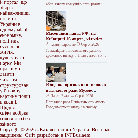
й портал, що
селищ.
обов’язкову евакуацію дітей разом із
збирає
батьками з населених пунктів
найважливіші
Красноторка та Біленьке, а також
новини
найбільш вразливих…
України в
одному місці:
Масований напад РФ: на
економіку,
Київщині 16 жертв, кількість
політику,
поранених сягнула 36
Ксенія Сіроштан
Сер 6, 2026
суспільне
За наслідками інтенсивного ракетно-
життя,
дронового нападу РФ, що стався в ніч
культуру та
проти 5 серпня, на Київщині
науку. Ми
зафіксовано 36 поранених, 16 людей…
прагнемо
давати
читачам
Ющенка призначили головою
структурован
наглядової ради Музею
у й повну
Голодомору
Павло Рудик
Сер 6, 2026
картину подій
в країні.
Наглядова рада Національного музею
Голодомору-геноциду на своєму
Щодня —
першому засіданні обрала керівний
свіжа добірка
склад та визначила основні напрями
головного без
подальшої роботи. Як передає…
зайвого.
Copyright © 2026 - Каталог новин України. Все права
защищены. Сайт разработан в
INFBusiness