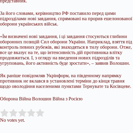
представник.
За його словами, керівництво РФ поставило перед цими
підрозділами нові завдання, спрямовані на прорив ешелонованої
оборони українських військ.
«Їм визначені нові завдання, і ці завдання стосуються глибини
оборонних позицій Сил оборони України. Наприклад, взяття під
контроль певних рубежів, які знаходяться в тилу оборони. Отже,
все це вказує на те, що інтенсивність дій противника влітку
продовжиться. І, з огляду на введення нових підрозділів та
угруповань, його активність буде зростати», – заявив Волошин.
Як раніше повідомляв Укрінформ, на південному напрямку
противник не вклався в установлені терміни до кінця травня
щодо оволодіння населеними пунктами Тернувате та Косівцеве.
Оборона Війна Волошин Війна з Росією
Submit Rating
Rate this item:
No votes yet.