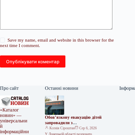
Save my name, email and website in this browser for the
next time I comment.
Опублікувати коментар
Про сайт
Останні новини
Інформ
«Каталог
новин» —
Обов’язкову евакуацію дітей
універсальни
запровадили з
й
найнебезпечніших зон
Ксенія Сіроштан
Сер 6, 2026
інформаційни
Краматорська та двох сусідніх
У Донецькій області розпочато