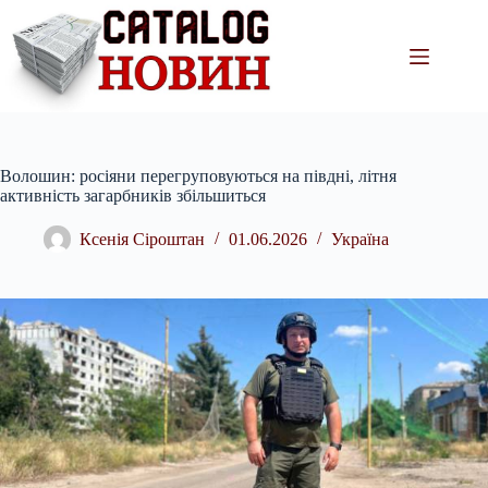
Перейти
до
вмісту
Волошин: росіяни перегруповуються на півдні, літня
активність загарбників збільшиться
Ксенія Сіроштан
01.06.2026
Україна